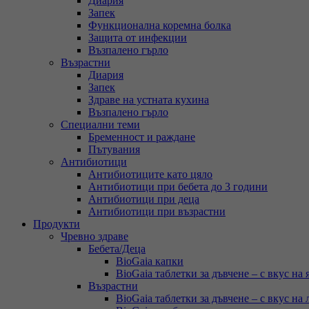
Диария
Запек
Функционална коремна болка
Защита от инфекции
Възпалено гърло
Възрастни
Диария
Запек
Здраве на устната кухина
Възпалено гърло
Специални теми
Бременност и раждане
Пътувания
Антибиотици
Антибиотиците като цяло
Антибиотици при бебета до 3 години
Антибиотици при деца
Антибиотици при възрастни
Продукти
Чревно здраве
Бебета/Деца
BioGaia капки
BioGaia таблетки за дъвчене – с вкус на 
Възрастни
BioGaia таблетки за дъвчене – с вкус на