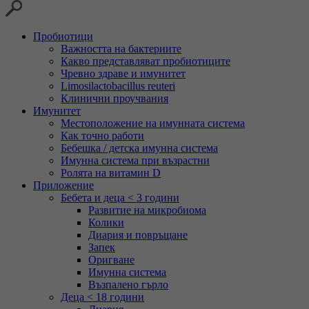
Пробиотици
Важността на бактериите
Какво представляват пробиотиците
Чревно здраве и имунитет
Limosilactobacillus reuteri
Клинични проучвания
Имунитет
Местоположение на имунната система
Как точно работи
Бебешка / детска имунна система
Имунна система при възрастни
Ролята на витамин D
Приложение
Бебета и деца < 3 години
Развитие на микробиома
Колики
Диария и повръщане
Запек
Оригване
Имунна система
Възпалено гърло
Деца < 18 години