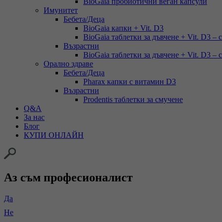
BioGaia пробиотични веган капсули
Имунитет
Бебета/Деца
BioGaia капки + Vit. D3
BioGaia таблетки за дъвчене + Vit. D3 – 
Възрастни
BioGaia таблетки за дъвчене + Vit. D3 – 
Орално здраве
Бебета/Деца
Pharax капки с витамин D3
Възрастни
Prodentis таблетки за смучене
Q&A
За нас
Блог
КУПИ ОНЛАЙН
Аз съм професионалист
Да
Не