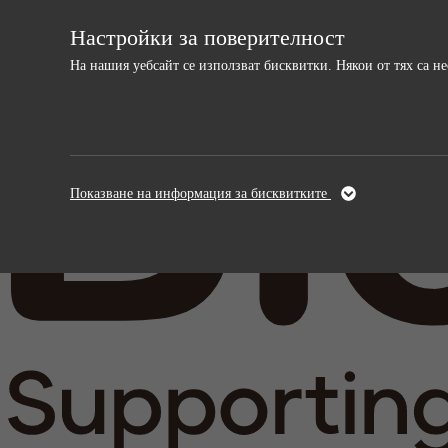
Настройки за поверителност
На нашия уебсайт се използват бисквитки. Някои от тях са 
Необходими
Анали
Тези бисквитки са необходими за
Тези бискви
Показване на информация за бисквитките
функционирането на уебсайта и не могат да
и подобрява
бъдат изключени.
информация,
анонимна.
Име
cookie_optin
Име
Доставчици
sgalinski
Доставчи
Време на
Време на