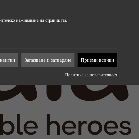
бителско изживяване на страницата.
т от
сквитки
Запазване и затваряне
Приеми всички
на
Политика за поверителност
. Те
рат