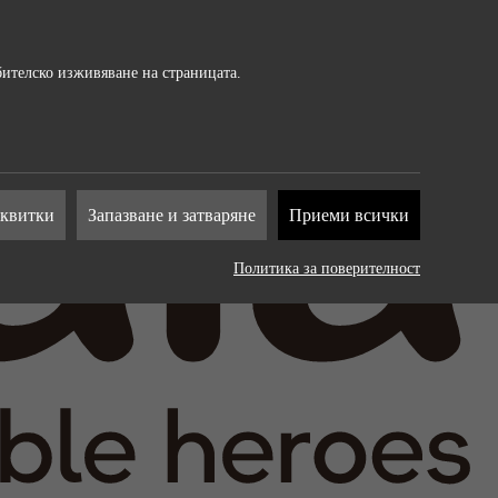
бителско изживяване на страницата.
т от
сквитки
Запазване и затваряне
Приеми всички
на
Политика за поверителност
. Те
рат