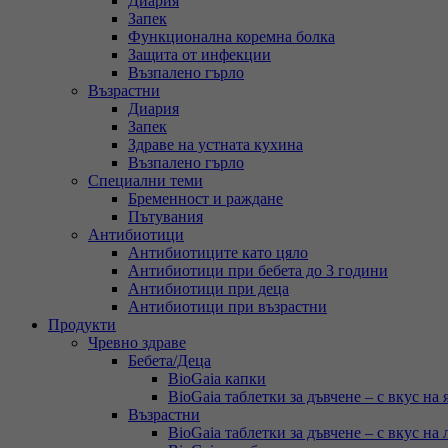
Диария
Запек
Функционална коремна болка
Защита от инфекции
Възпалено гърло
Възрастни
Диария
Запек
Здраве на устната кухина
Възпалено гърло
Специални теми
Бременност и раждане
Пътувания
Антибиотици
Антибиотиците като цяло
Антибиотици при бебета до 3 години
Антибиотици при деца
Антибиотици при възрастни
Продукти
Чревно здраве
Бебета/Деца
BioGaia капки
BioGaia таблетки за дъвчене – с вкус на 
Възрастни
BioGaia таблетки за дъвчене – с вкус на