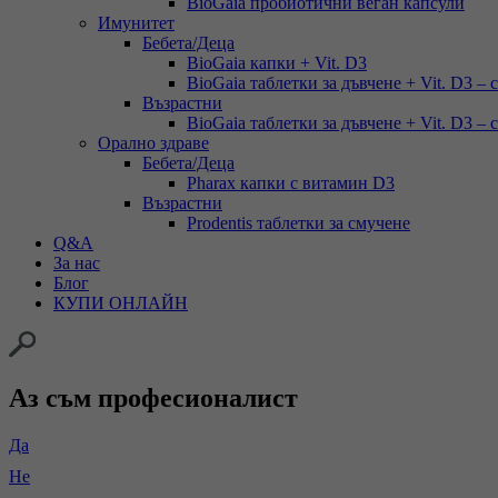
BioGaia пробиотични веган капсули
Имунитет
Бебета/Деца
BioGaia капки + Vit. D3
BioGaia таблетки за дъвчене + Vit. D3 – 
Възрастни
BioGaia таблетки за дъвчене + Vit. D3 – 
Орално здраве
Бебета/Деца
Pharax капки с витамин D3
Възрастни
Prodentis таблетки за смучене
Q&A
За нас
Блог
КУПИ ОНЛАЙН
Аз съм професионалист
Да
Не