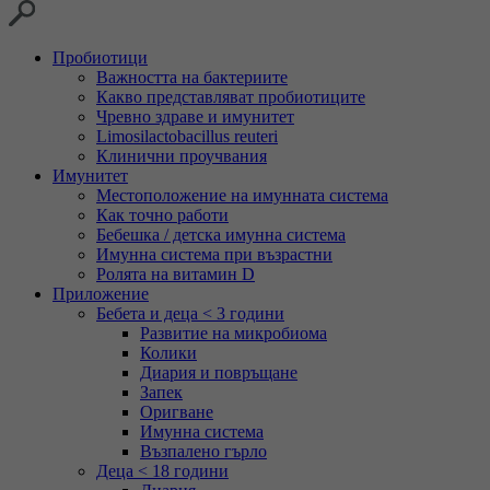
Пробиотици
Важността на бактериите
Какво представляват пробиотиците
Чревно здраве и имунитет
Limosilactobacillus reuteri
Клинични проучвания
Имунитет
Местоположение на имунната система
Как точно работи
Бебешка / детска имунна система
Имунна система при възрастни
Ролята на витамин D
Приложение
Бебета и деца < 3 години
Развитие на микробиома
Колики
Диария и повръщане
Запек
Оригване
Имунна система
Възпалено гърло
Деца < 18 години