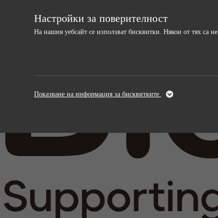
Настройки за поверителност
На нашия уебсайт се използват бисквитки. Някои от тях са 
Необходими
Анали
Тези бисквитки са необходими за
Тези бискви
Показване на информация за бисквитките
функционирането на уебсайта и не могат да
и подобрява
бъдат изключени.
информация,
анонимна.
Име
cookie_optin
Име
Доставчици
sgalinski
Доставчи
Време на
Време на