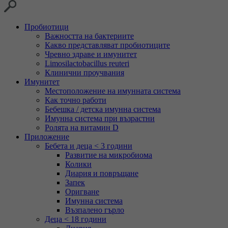
Пробиотици
Важността на бактериите
Какво представляват пробиотиците
Чревно здраве и имунитет
Limosilactobacillus reuteri
Клинични проучвания
Имунитет
Местоположение на имунната система
Как точно работи
Бебешка / детска имунна система
Имунна система при възрастни
Ролята на витамин D
Приложение
Бебета и деца < 3 години
Развитие на микробиома
Колики
Диария и повръщане
Запек
Оригване
Имунна система
Възпалено гърло
Деца < 18 години