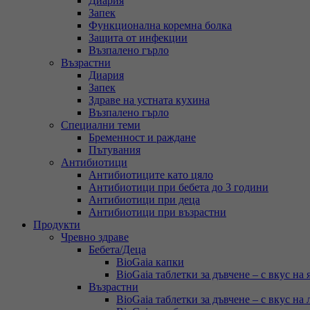
Диария
Запек
Функционална коремна болка
Защита от инфекции
Възпалено гърло
Възрастни
Диария
Запек
Здраве на устната кухина
Възпалено гърло
Специални теми
Бременност и раждане
Пътувания
Антибиотици
Антибиотиците като цяло
Антибиотици при бебета до 3 години
Антибиотици при деца
Антибиотици при възрастни
Продукти
Чревно здраве
Бебета/Деца
BioGaia капки
BioGaia таблетки за дъвчене – с вкус на 
Възрастни
BioGaia таблетки за дъвчене – с вкус на