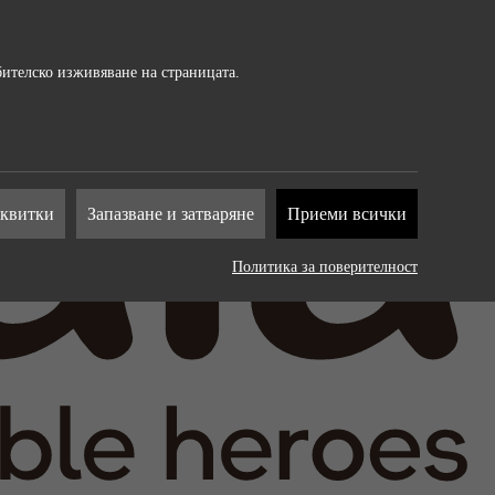
бителско изживяване на страницата.
т от
сквитки
Запазване и затваряне
Приеми всички
на
Политика за поверителност
. Те
рат