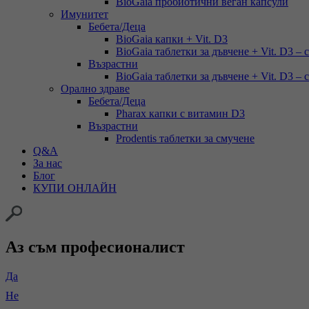
BioGaia пробиотични веган капсули
Имунитет
Бебета/Деца
BioGaia капки + Vit. D3
BioGaia таблетки за дъвчене + Vit. D3 – 
Възрастни
BioGaia таблетки за дъвчене + Vit. D3 – 
Орално здраве
Бебета/Деца
Pharax капки с витамин D3
Възрастни
Prodentis таблетки за смучене
Q&A
За нас
Блог
КУПИ ОНЛАЙН
Аз съм професионалист
Да
Не