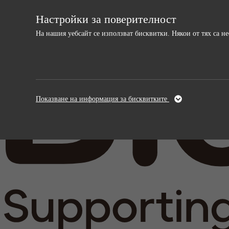
Настройки за поверителност
На нашия уебсайт се използват бисквитки. Някои от тях са 
Необходими
Анали
Тези бисквитки са необходими за
Тези бискви
Показване на информация за бисквитките
функционирането на уебсайта и не могат да
и подобрява
бъдат изключени.
информация,
анонимна.
Име
cookie_optin
Име
Доставчици
sgalinski
Доставчи
Време на
Време на