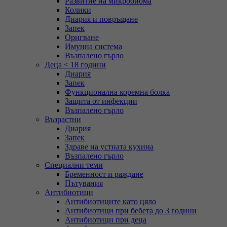
Развитие на микробиома
Колики
Диария и повръщане
Запек
Оригване
Имунна система
Възпалено гърло
Деца < 18 години
Диария
Запек
Функционална коремна болка
Защита от инфекции
Възпалено гърло
Възрастни
Диария
Запек
Здраве на устната кухина
Възпалено гърло
Специални теми
Бременност и раждане
Пътувания
Антибиотици
Антибиотиците като цяло
Антибиотици при бебета до 3 години
Антибиотици при деца