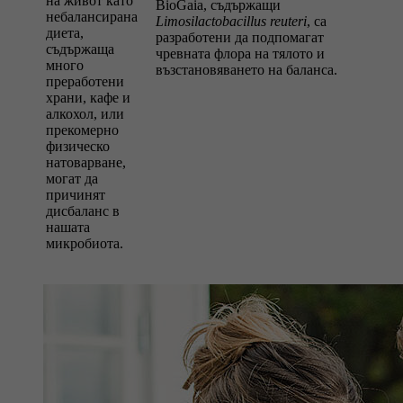
на живот като
BioGaia, съдържащи
небалансирана
Limosilactobacillus reuteri
, са
диета,
разработени да подпомагат
съдържаща
чревната флора на тялото и
много
възстановяването на баланса.
преработени
храни, кафе и
алкохол, или
прекомерно
физическо
натоварване,
могат да
причинят
дисбаланс в
нашата
микробиота.