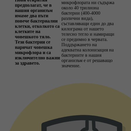
микрофлората ни съдържа
предполагат, че в
около 40 трилиона
нашия организъм
бактерии (400-4000
имаме два пъти
различни вида),
повече бактериални
съставляващи един до два
клетки, отколкото са
килограма от нашето
клетките на
телесно тегло и намиращи
човешкото тяло.
се предимно в червата.
Тези бактерии се
Поддържането на
наричат човешка
адекватна колонизация на
микрофлора и са
бактериите в нашия
изключително важни
организъм е от решаващо
за здравето.
значение.