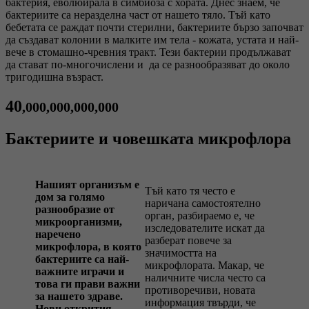
бактерия, еволюирала в симбиоза с хората. Днес знаем, че
бактериите са неразделна част от нашето тяло. Тъй като
бебетата се раждат почти стерилни, бактериите бързо започват
да създават колонии в малките им тела - кожата, устата и най-
вече в стомашно-чревния тракт. Тези бактерии продължават
да стават по-многочислени и да се разнообразяват до около
тригодишна възраст.
40
,000,000,000,000
Бактериите и човешката микрофлора
Нашият организъм е
Тъй като тя често е
дом за голямо
наричана самостоятелно
разнообразие от
орган, разбираемо е, че
микроорганизми,
изследователите искат да
наречено
разберат повече за
микрофлора, в която
значимостта на
бактериите са най-
микрофлората. Макар, че
важните играчи и
наличните числа често са
това ги прави важни
противоречиви, новата
за нашето здраве.
информация твърди, че
Нови открития