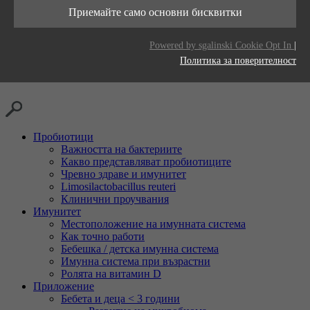
Тази бисквитка се използва за съхраняване
живот
Приемайте само основни бисквитки
Цел
на вашите предпочитания за бисквитки за
Доставчици
LinkedIn
този уебсайт.
Цел
Generates statistical data.
Powered by sgalinski Cookie Opt In
|
Време на
2 години
Политика за поверителност
живот
Проследяване на използването на вградени
Цел
услуги.
Пробиотици
Важността на бактериите
Какво представляват пробиотиците
Чревно здраве и имунитет
Limosilactobacillus reuteri
Клинични проучвания
Имунитет
Местоположение на имунната система
Как точно работи
Бебешка / детска имунна система
Имунна система при възрастни
Ролята на витамин D
Приложение
Бебета и деца < 3 години