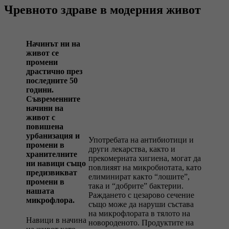
Чревното здраве в модерния живот
Начинът ни на
живот се
промени
драстично през
последните 50
години.
Съвременните
начини на
живот с
повишена
урбанизация и
Употребата на антибиотици и
промени в
други лекарства, както и
хранителните
прекомерната хигиена, могат да
ни навици също
повлияят на микробиотата, като
предизвикват
елиминират както “лошите”,
промени в
така и “добрите” бактерии.
нашата
Раждането с цезарово сечение
микрофлора.
също може да наруши състава
на микрофлората в тялото на
Навици в начина
новороденото. Продуктите на