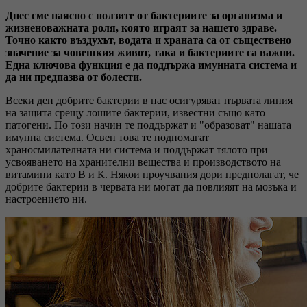
Днес сме наясно с ползите от бактериите за организма и
жизненоважната роля, която играят за нашето здраве.
Точно както въздухът, водата и храната са от съществено
значение за човешкия живот, така и бактериите са важни.
Една ключова функция е да поддържа имунната система и
да ни предпазва от болести.
Всеки ден добрите бактерии в нас осигуряват първата линия
на защита срещу лошите бактерии, известни също като
патогени. По този начин те поддържат и "образоват" нашата
имунна система. Освен това те подпомагат
храносмилателната ни система и поддържат тялото при
усвояването на хранителни вещества и производството на
витамини като В и К. Някои проучвания дори предполагат, че
добрите бактерии в червата ни могат да повлияят на мозъка и
настроението ни.