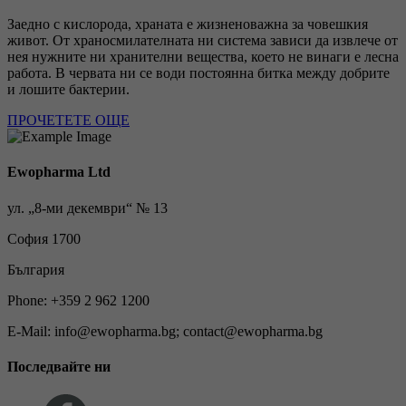
Заедно с кислорода, храната е жизненоважна за човешкия
живот. От храносмилателната ни система зависи да извлече от
нея нужните ни хранителни вещества, което не винаги е лесна
работа. В червата ни се води постоянна битка между добрите
и лошите бактерии.
ПРОЧЕТЕТЕ ОЩЕ
Ewopharma Ltd
ул. „8-ми декември“ № 13
София 1700
България
Phone: +359 2 962 1200
E-Mail: info@ewopharma.bg; contact@ewopharma.bg
Последвайте ни