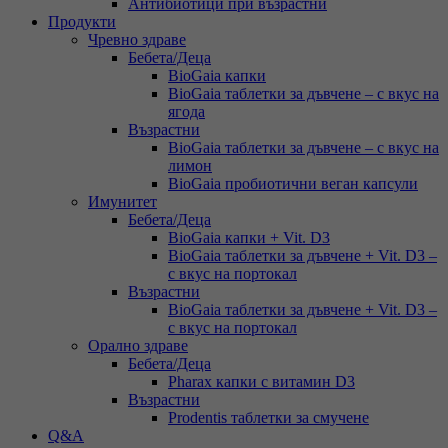
Антибиотици при възрастни
Продукти
Чревно здраве
Бебета/Деца
BioGaia капки
BioGaia таблетки за дъвчене – с вкус на
ягода
Възрастни
BioGaia таблетки за дъвчене – с вкус на
лимон
BioGaia пробиотични веган капсули
Имунитет
Бебета/Деца
BioGaia капки + Vit. D3
BioGaia таблетки за дъвчене + Vit. D3 –
с вкус на портокал
Възрастни
BioGaia таблетки за дъвчене + Vit. D3 –
с вкус на портокал
Орално здраве
Бебета/Деца
Pharax капки с витамин D3
Възрастни
Prodentis таблетки за смучене
Q&A