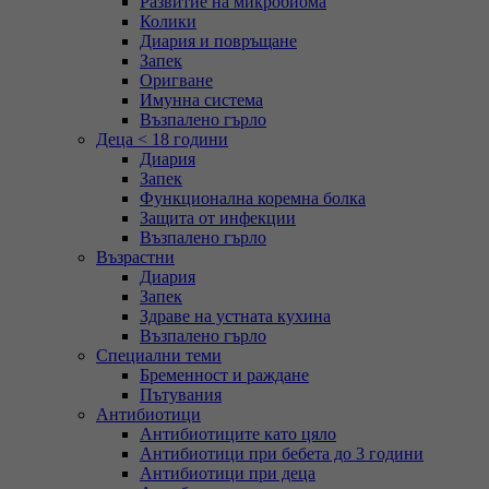
Развитие на микробиома
Колики
Диария и повръщане
Запек
Оригване
Имунна система
Възпалено гърло
Деца < 18 години
Диария
Запек
Функционална коремна болка
Защита от инфекции
Възпалено гърло
Възрастни
Диария
Запек
Здраве на устната кухина
Възпалено гърло
Специални теми
Бременност и раждане
Пътувания
Антибиотици
Антибиотиците като цяло
Антибиотици при бебета до 3 години
Антибиотици при деца