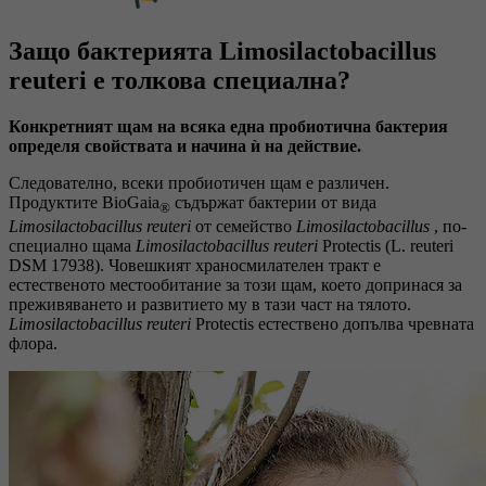
Защо бактерията Limosilactobacillus
reuteri е толкова специална?
Конкретният щам на всяка една пробиотична бактерия
определя свойствата и начина ѝ на действие.
Следователно, всеки пробиотичен щам е различен.
Продуктите BioGaia
съдържат бактерии от вида
®
Limosilactobacillus reuteri
от семейство
Limosilactobacillus
, по-
специално щама
Limosilactobacillus reuteri
Protectis (L. reuteri
DSM 17938). Човешкият храносмилателен тракт е
естественото местообитание за този щам, което допринася за
преживяването и развитието му в тази част на тялото.
Limosilactobacillus reuteri
Protectis естествено допълва чревната
флора.