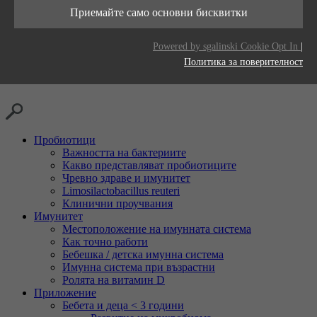
Тази бисквитка се използва за съхраняване
живот
Приемайте само основни бисквитки
Цел
на вашите предпочитания за бисквитки за
Доставчици
LinkedIn
този уебсайт.
Цел
Generates statistical data.
Powered by sgalinski Cookie Opt In
|
Време на
2 години
Политика за поверителност
живот
Проследяване на използването на вградени
Цел
услуги.
Пробиотици
Важността на бактериите
Какво представляват пробиотиците
Чревно здраве и имунитет
Limosilactobacillus reuteri
Клинични проучвания
Имунитет
Местоположение на имунната система
Как точно работи
Бебешка / детска имунна система
Имунна система при възрастни
Ролята на витамин D
Приложение
Бебета и деца < 3 години