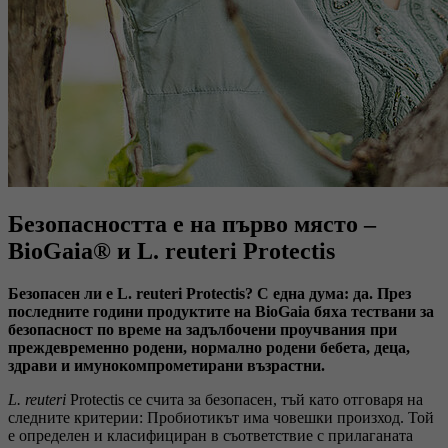
Безопасността е на първо място –
BioGaia® и L. reuteri Protectis
Безопасен ли е L. reuteri Protectis? С една дума: да. През
последните години продуктите на BioGaia бяха тествани за
безопасност по време на задълбочени проучвания при
преждевременно родени, нормално родени бебета, деца,
здрави и имунокомпрометирани възрастни.
L. reuteri
Protectis се счита за безопасен, тъй като отговаря на
следните критерии: Пробиотикът има човешки произход. Той
е определен и класифициран в съответствие с прилаганата