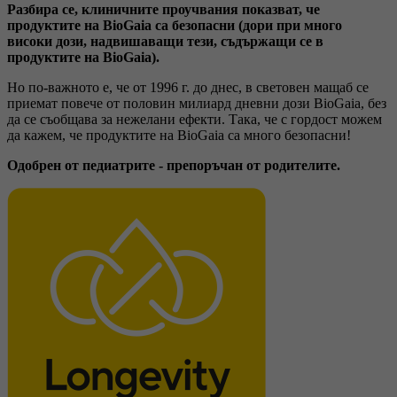
Разбира се, клиничните проучвания показват, че
продуктите на BioGaia са безопасни (дори при много
високи дози, надвишаващи тези, съдържащи се в
продуктите на BioGaia).
Но по-важното е, че от 1996 г. до днес, в световен мащаб се
приемат повече от половин милиард дневни дози BioGaia, без
да се съобщава за нежелани ефекти. Така, че с гордост можем
да кажем, че продуктите на BioGaia са много безопасни!
Одобрен от педиатрите - препоръчан от родителите.