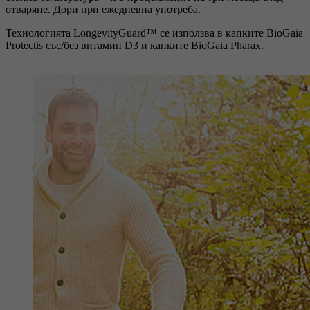
отваряне. Дори при ежедневна употреба.
Технологията LongevityGuard™ се използва в капките BioGaia
Protectis със/без витамин D3 и капките BioGaia Pharax.