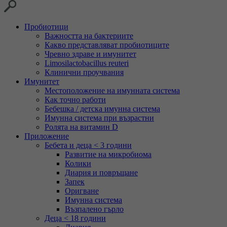
Пробиотици
Важността на бактериите
Какво представляват пробиотиците
Чревно здраве и имунитет
Limosilactobacillus reuteri
Клинични проучвания
Имунитет
Местоположение на имунната система
Как точно работи
Бебешка / детска имунна система
Имунна система при възрастни
Ролята на витамин D
Приложение
Бебета и деца < 3 години
Развитие на микробиома
Колики
Диария и повръщане
Запек
Оригване
Имунна система
Възпалено гърло
Деца < 18 години