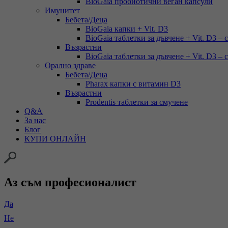
BioGaia пробиотични веган капсули
Имунитет
Бебета/Деца
BioGaia капки + Vit. D3
BioGaia таблетки за дъвчене + Vit. D3 – 
Възрастни
BioGaia таблетки за дъвчене + Vit. D3 – 
Орално здраве
Бебета/Деца
Pharax капки с витамин D3
Възрастни
Prodentis таблетки за смучене
Q&A
За нас
Блог
КУПИ ОНЛАЙН
Аз съм професионалист
Да
Не