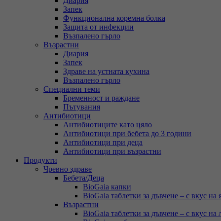
Диария
Запек
Функционална коремна болка
Защита от инфекции
Възпалено гърло
Възрастни
Диария
Запек
Здраве на устната кухина
Възпалено гърло
Специални теми
Бременност и раждане
Пътувания
Антибиотици
Антибиотиците като цяло
Антибиотици при бебета до 3 години
Антибиотици при деца
Антибиотици при възрастни
Продукти
Чревно здраве
Бебета/Деца
BioGaia капки
BioGaia таблетки за дъвчене – с вкус на 
Възрастни
BioGaia таблетки за дъвчене – с вкус на