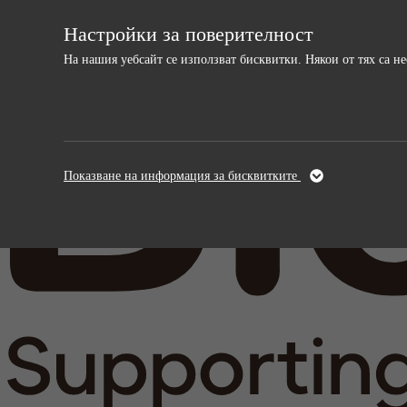
Настройки за поверителност
На нашия уебсайт се използват бисквитки. Някои от тях са 
Необходими
Анали
Тези бисквитки са необходими за
Тези бискви
Показване на информация за бисквитките
функционирането на уебсайта и не могат да
и подобрява
бъдат изключени.
информация,
анонимна.
Име
cookie_optin
Име
Доставчици
sgalinski
Доставчи
Време на
Време на