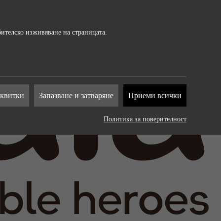
бителско изживяване на страницата.
т от
сквитки
Запазване и затваряне
Приеми всички
на
Политика за поверителност
. Те
рат