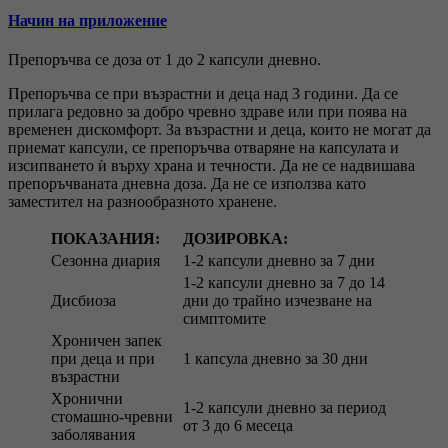
Начин на приложение
Препоръчва се доза от 1 до 2 капсули дневно.
Препоръчва се при възрастни и деца над 3 години. Да се
прилага редовно за добро чревно здраве или при поява на
временен дискомфорт. За възрастни и деца, които не могат да
приемат капсули, се препоръчва отваряне на капсулата и
изсипването ѝ върху храна и течности. Да не се надвишава
препоръчваната дневна доза. Да не се използва като
заместител на разнообразното хранене.
ПОКАЗАНИЯ:
ДОЗИРОВКА:
Сезонна диария
1-2 капсули дневно за 7 дни
1-2 капсули дневно за 7 до 14
Дисбиоза
дни до трайно изчезване на
симптомите
Хроничен запек
при деца и при
1 капсула дневно за 30 дни
възрастни
Хронични
1-2 капсули дневно за период
стомашно-чревни
от 3 до 6 месеца
заболявания