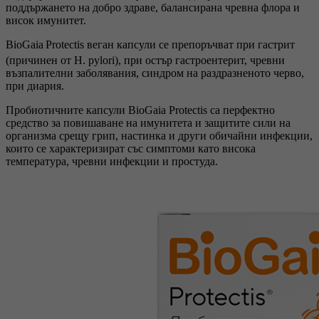
поддържането на добро здраве, балансирана чревна флора и
висок имунитет.
BioGaia
Protectis веган капсули се препоръчват при гастрит
(причинен от H. pylori), при остър гастроентерит, чревни
възпалителни заболявания, синдром на раздразненото черво,
при диария.
Пробиотичните капсули BioGaia Protectis са перфектно
средство за повишаване на имунитета и защитите сили на
организма срещу грип, настинка и други обичайни инфекции,
които се характеризират със симптоми като висока
температура, чревни инфекции и простуда.