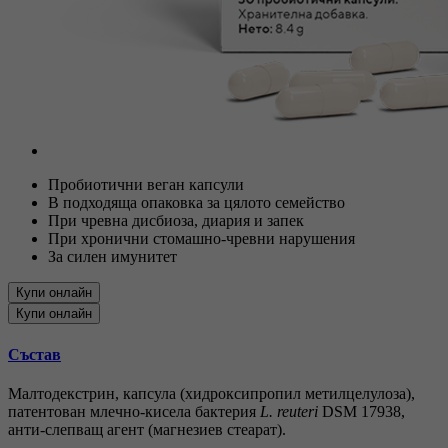
Пробиотични веган капсули
В подходяща опаковка за цялото семейство
При чревна дисбиоза, диария и запек
При хронични стомашно-чревни нарушения
За силен имунитет
Купи онлайн
Купи онлайн
Състав
Mалтодекстрин, капсула (хидроксипропил метилцелулоза),
патентован млечно-кисела бактерия
L. reuteri
DSM 17938,
анти-слепващ агент (магнезиев стеарат).