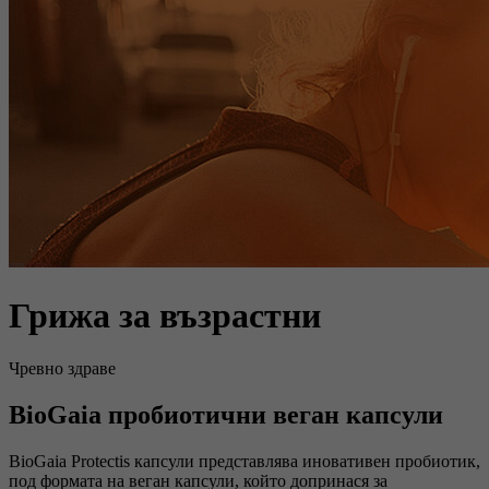
Грижа за възрастни
Чревно здраве
BioGaia пробиотични веган капсули
BioGaia Protectis капсули представлява иновативен пробиотик,
под формата на веган капсули, който допринася за