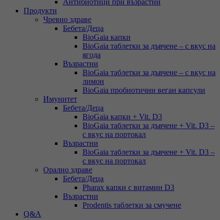
Антибиотици при възрастни
Продукти
Чревно здраве
Бебета/Деца
BioGaia капки
BioGaia таблетки за дъвчене – с вкус на
ягода
Възрастни
BioGaia таблетки за дъвчене – с вкус на
лимон
BioGaia пробиотични веган капсули
Имунитет
Бебета/Деца
BioGaia капки + Vit. D3
BioGaia таблетки за дъвчене + Vit. D3 –
с вкус на портокал
Възрастни
BioGaia таблетки за дъвчене + Vit. D3 –
с вкус на портокал
Орално здраве
Бебета/Деца
Pharax капки с витамин D3
Възрастни
Prodentis таблетки за смучене
Q&A