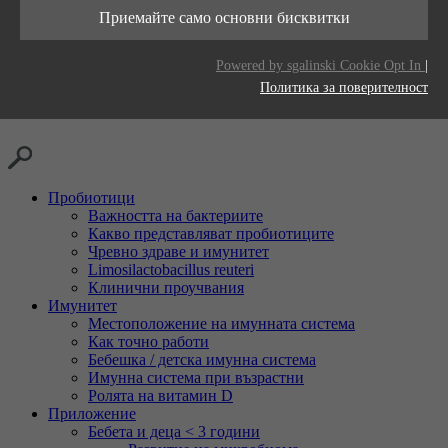
Тази бисквитка се използва за съхраняване
живот
Приемайте само основни бисквитки
Цел
на вашите предпочитания за бисквитки за
Доставчици
LinkedIn
този уебсайт.
Цел
Generates statistical data.
Powered by sgalinski Cookie Opt In
|
Време на
2 години
Политика за поверителност
живот
Проследяване на използването на вградени
Цел
услуги.
Пробиотици
Важността на бактериите
Какво представляват пробиотиците
Чревно здраве и имунитет
Limosilactobacillus reuteri
Клинични проучвания
Имунитет
Местоположение на имунната система
Как точно работи
Бебешка / детска имунна система
Имунна система при възрастни
Ролята на витамин D
Приложение
Бебета и деца < 3 години