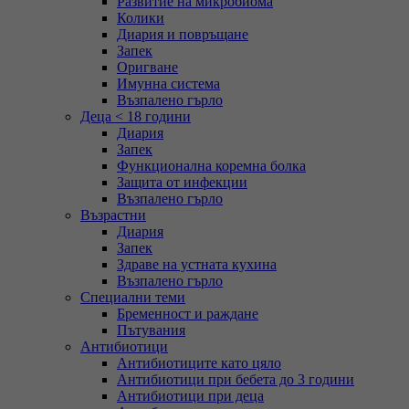
Развитие на микробиома
Колики
Диария и повръщане
Запек
Оригване
Имунна система
Възпалено гърло
Деца < 18 години
Диария
Запек
Функционална коремна болка
Защита от инфекции
Възпалено гърло
Възрастни
Диария
Запек
Здраве на устната кухина
Възпалено гърло
Специални теми
Бременност и раждане
Пътувания
Антибиотици
Антибиотиците като цяло
Антибиотици при бебета до 3 години
Антибиотици при деца