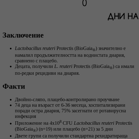
Заключение
Lactobacillus reuteri
Protectis (BioGaia
) значително е
®
намалил продължителността на воднистата диария,
сравнено с плацебо.
Децата, получили
L. reuteri
Protectis (BioGaia
) са имали
®
по-редки рецидиви на диария.
Факти
Двойно-сляпо, плацебо-контролирано проучване
74 деца на възраст от 6-36 месеца, хоспитализирани
поради остра диария, 75% засегнати от ротавирусна
инфекция
8
Приложение на 4x10
CFU
Lactobacillus reuteri
Protectis
(BioGaia
) (n=19) или плацебо (n=21) за 5 дни
®
Двете групи са получили стандартна рехидратираща