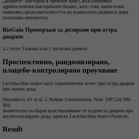
„добрите“ бактерии в чревния тракт, възстановяват
здравословния бактериален баланс, като това значително
намалява продължителността на воднистата диария и дори
повишава имунитета.
BioGaia Препоръки за дозиране при остра
диария:
1-2 пъти 5 капки или 1 таблетка дневно
Проспективно, рандомизирано,
плацебо-контролирано проучване
Lactobacillus reuteri
като терапевтичен агент при остра диария
при малки деца.
Shornikova AV et al. J. Pediatr. Gastroenterol. Nutr. 1997;24:399-
404.
Значително по-бързо възстановяване от водниста диария при
хоспитализирани деца, приели
Lactobacillus reuteri
Protectis.
Result