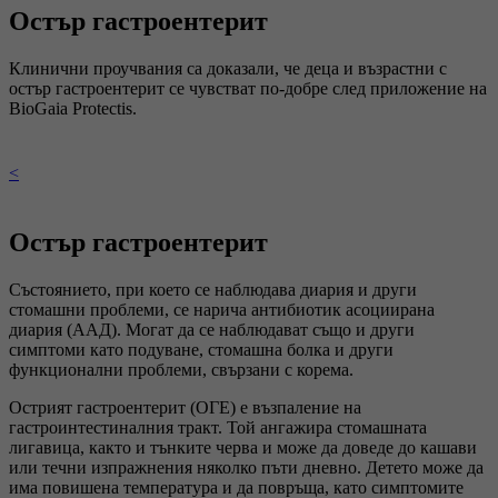
Остър гастроентерит
Клинични проучвания са доказали, че деца и възрастни с
остър гастроентерит се чувстват по-добре след приложение на
BioGaia Protectis.
<
Остър гастроентерит
Състоянието, при което се наблюдава диария и други
стомашни проблеми, се нарича антибиотик асоциирана
диария (AAД). Могат да се наблюдават също и други
симптоми като подуване, стомашна болка и други
функционални проблеми, свързани с корема.
Острият гастроентерит (ОГЕ) е възпаление на
гастроинтестиналния тракт. Той ангажира стомашната
лигавица, както и тънките черва и може да доведе до кашави
или течни изпражнения няколко пъти дневно. Детето може да
има повишена температура и да повръща, като симптомите