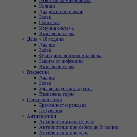
Развитие на микробиома
Колики
Диария и повръщане
Запек
Оригване
Имунна система
Възпалено гърло
Деца < 18 години
Диария
Запек
Функционална коремна болка
Защита от инфекции
Възпалено гърло
Възрастни
Диария
Запек
Здраве на устната кухина
Възпалено гърло
Специални теми
Бременност и раждане
Пътувания
Антибиотици
Антибиотиците като цяло
Антибиотици при бебета до 3 години
Антибиотици при деца