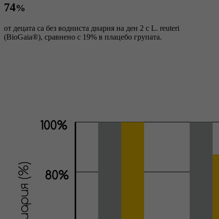
74
%
oт децата са без водниста диария на ден 2 с L. reuteri
(BioGaia®), сравнено с 19% в плацебо групата.