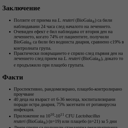
Заключение
Ползите от приема на
L. reuteri
(BioGaia
) са били
®
наблюдавани 24 часа след началото на лечението.
Очевиден ефект е бил наблюдава от втория ден на
лечението, когато 74% от пациентите, получили
BioGaia
са били без водниста диария, сравнено с19% в
®
контролната група.
Практически повръщането е спряло след първия ден на
лечението след прием на
L. reuteri
(BioGaia
), докато то
®
е продължило при плацебо групата.
Факти
Проспективно, рандомизирано, плацебо-контролирано
проучване
40 деца на възраст от 6-36 месеца, хоспитализирани
поради остра диария, 75% засегнати от ротавирусна
инфекция.
10
11
Приложение на 10
-10
CFU
Lactobacillus
reuteri
(BioGaia
) (n=19) или плацебо (n=21) за 5 дни
®
Двете групи са получили стандартна рехидратираща