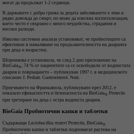
могат да продължат 1-2 седмици.
В държавите с добра грижа за децата заболяването е леко и
рядко довежда до смърт, но може да изисква хоспитализация,
което често е свързано с много неудобства, страдания и
високи разходи.
Няколко системни анализа установяват, че пробиотиците са
ефективни в намаляване на продължителността на диарията
при деца и възрастни.
Шорникова е установила, че след 2 дни приложение на
BioGaia
, 74 % от пациентите са се освободили от воднистата
®
диария и повръщането – публикуван 1997 г. в медицинското
списание J. Pediatr. Gastroenterol. Nutr.
Проучването на Франкавила, публикувано през 2012, е
показало ефикасността и безопасноста на BioGaia
Protectis
®
при третиране на деца с остра водниста диария.
BioGaia Пробиотични капки и таблетки
Съдържащи
Lactobacillus reuteri
Protectis, BioGaia
®
Пробиотични капки и таблетки подпомагат растежа на