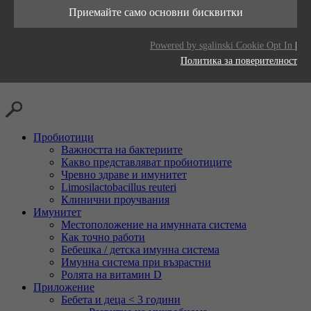
Тази бисквитка се използва за съхраняване
живот
Приемайте само основни бисквитки
Цел
на вашите предпочитания за бисквитки за
Доставчици
LinkedIn
този уебсайт.
Цел
Generates statistical data.
Powered by sgalinski Cookie Opt In
|
Време на
2 години
Политика за поверителност
живот
Проследяване на използването на вградени
Цел
услуги.
Пробиотици
Важността на бактериите
Какво представляват пробиотиците
Чревно здраве и имунитет
Limosilactobacillus reuteri
Клинични проучвания
Имунитет
Местоположение на имунната система
Как точно работи
Бебешка / детска имунна система
Имунна система при възрастни
Ролята на витамин D
Приложение
Бебета и деца < 3 години