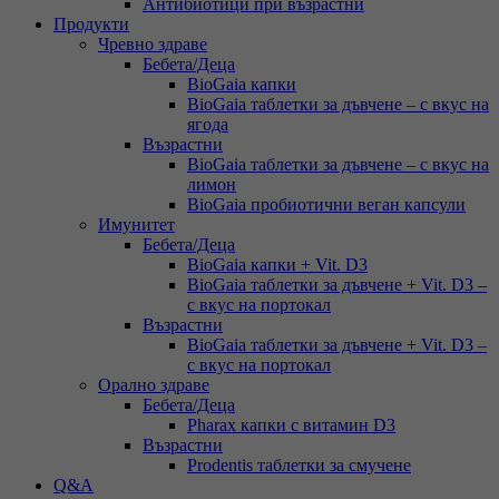
Антибиотици при възрастни
Продукти
Чревно здраве
Бебета/Деца
BioGaia капки
BioGaia таблетки за дъвчене – с вкус на
ягода
Възрастни
BioGaia таблетки за дъвчене – с вкус на
лимон
BioGaia пробиотични веган капсули
Имунитет
Бебета/Деца
BioGaia капки + Vit. D3
BioGaia таблетки за дъвчене + Vit. D3 –
с вкус на портокал
Възрастни
BioGaia таблетки за дъвчене + Vit. D3 –
с вкус на портокал
Орално здраве
Бебета/Деца
Pharax капки с витамин D3
Възрастни
Prodentis таблетки за смучене
Q&A