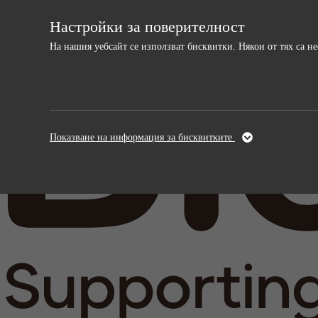
Настройки за поверителност
На нашия уебсайт се използват бисквитки. Някои от тях са 
Необходими
Анали
Тези бисквитки са необходими за
Тези бискви
Показване на информация за бисквитките
функционирането на уебсайта и не могат да
и подобрява
бъдат изключени.
информация,
анонимна.
Име
cookie_optin
Име
Доставчици
sgalinski
Доставчи
Време на
Време на