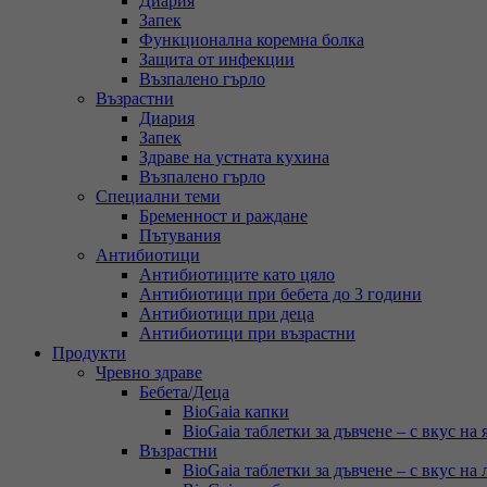
Диария
Запек
Функционална коремна болка
Защита от инфекции
Възпалено гърло
Възрастни
Диария
Запек
Здраве на устната кухина
Възпалено гърло
Специални теми
Бременност и раждане
Пътувания
Антибиотици
Антибиотиците като цяло
Антибиотици при бебета до 3 години
Антибиотици при деца
Антибиотици при възрастни
Продукти
Чревно здраве
Бебета/Деца
BioGaia капки
BioGaia таблетки за дъвчене – с вкус на 
Възрастни
BioGaia таблетки за дъвчене – с вкус на