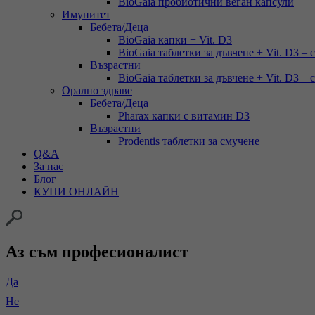
BioGaia пробиотични веган капсули
Имунитет
Бебета/Деца
BioGaia капки + Vit. D3
BioGaia таблетки за дъвчене + Vit. D3 – 
Възрастни
BioGaia таблетки за дъвчене + Vit. D3 – 
Орално здраве
Бебета/Деца
Pharax капки с витамин D3
Възрастни
Prodentis таблетки за смучене
Q&A
За нас
Блог
КУПИ ОНЛАЙН
Аз съм професионалист
Да
Не