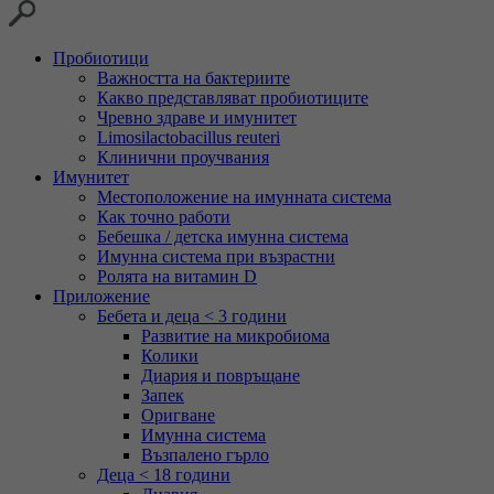
Пробиотици
Важността на бактериите
Какво представляват пробиотиците
Чревно здраве и имунитет
Limosilactobacillus reuteri
Клинични проучвания
Имунитет
Местоположение на имунната система
Как точно работи
Бебешка / детска имунна система
Имунна система при възрастни
Ролята на витамин D
Приложение
Бебета и деца < 3 години
Развитие на микробиома
Колики
Диария и повръщане
Запек
Оригване
Имунна система
Възпалено гърло
Деца < 18 години