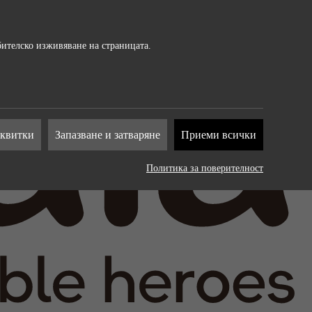
бителско изживяване на страницата.
т от
сквитки
Запазване и затваряне
Приеми всички
на
Политика за поверителност
. Те
рат