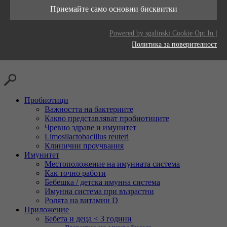
Тази бисквитка се използва за съхраняване
живот
Приемайте само основни бисквитки
Цел
на вашите предпочитания за бисквитки за
Доставчици
LinkedIn
този уебсайт.
Цел
Generates statistical data.
Powered by sgalinski Cookie Opt In
|
Време на
2 години
Политика за поверителност
живот
Проследяване на използването на вградени
Цел
услуги.
Пробиотици
Важността на бактериите
Какво представляват пробиотиците
Чревно здраве и имунитет
Limosilactobacillus reuteri
Клинични проучвания
Имунитет
Местоположение на имунната система
Как точно работи
Бебешка / детска имунна система
Имунна система при възрастни
Ролята на витамин D
Приложение
Бебета и деца < 3 години