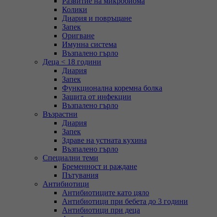
Развитие на микробиома
Колики
Диария и повръщане
Запек
Оригване
Имунна система
Възпалено гърло
Деца < 18 години
Диария
Запек
Функционална коремна болка
Защита от инфекции
Възпалено гърло
Възрастни
Диария
Запек
Здраве на устната кухина
Възпалено гърло
Специални теми
Бременност и раждане
Пътувания
Антибиотици
Антибиотиците като цяло
Антибиотици при бебета до 3 години
Антибиотици при деца