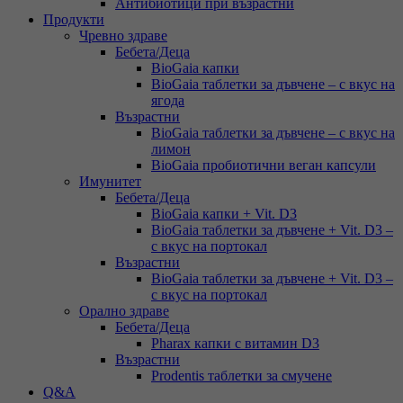
Антибиотици при възрастни
Продукти
Чревно здраве
Бебета/Деца
BioGaia капки
BioGaia таблетки за дъвчене – с вкус на
ягода
Възрастни
BioGaia таблетки за дъвчене – с вкус на
лимон
BioGaia пробиотични веган капсули
Имунитет
Бебета/Деца
BioGaia капки + Vit. D3
BioGaia таблетки за дъвчене + Vit. D3 –
с вкус на портокал
Възрастни
BioGaia таблетки за дъвчене + Vit. D3 –
с вкус на портокал
Орално здраве
Бебета/Деца
Pharax капки с витамин D3
Възрастни
Prodentis таблетки за смучене
Q&A