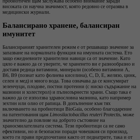
пробиотичен щам заслужава особено внимание заради
високата си научна значимост, която редовно се отразява в
медицински журнали.
Балансирано хранене, балансиран
имунитет
Балансираният хранителен режим е от решаващо значение за
запазване на нормалната функция на имунната система. Ето
защо ежедневните хранителни навици са от значение. Като
цяло е важно да се уверите, че храненето ви е разнообразно и
доставя редица витамини, минерали (особено витамини А,
В6, В9 (познат като фолиева киселина), С, D, Е, желязо, цинк,
селен и мед) и много вода. Това означава да се консумират
зеленчуци, плодове, постни протеини (с ниско съдържание на
мазнини и холестерол) и пълнозърнести храни. Също така е
важно да се използва здравословна мазнина, като например
зехтин или олио от рапица. В допълнение към тях
включването на пробиотици BioGaia, особено благодарение
на патентования щам
Limosilactobacillus reuteri
Protectis, може
значително да повлияе на доброто състояние на
храносмилателната система. Тези пробиотици са не само
ефективни, но и безопасни поради човешкия си произход,
което ги прави предпочитани както от педиатрите, така и от