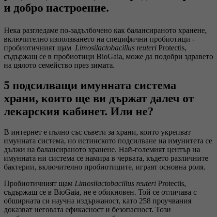
и добро настроение.
Нека разгледаме по-задълбочено как балансираното хранене,
включително използването на специфични пробиотици -
пробиотичният щам
Limosilactobacillus reuteri
Protectis,
съдържащ се в пробиотици BioGaia, може да подобри здравето
на цялото семейство през зимата.
5 подсилващи имунната система
храни, които ще ви държат далеч от
лекарския кабинет. Или не?
В интернет е пълно със съвети за храни, които укрепват
имунната система, но истинското подсилване на имунитета се
дължи на балансираното хранене. Най-големият център на
имунната ни система се намира в червата, където различните
бактерии, включително пробиотиците, играят основна роля.
Пробиотичният щам
Limosilactobacillus reuteri
Protectis,
съдържащ се в BioGaia, не е обикновен. Той се отличава с
обширната си научна издържаност, като 258 проучвания
доказват неговата ефикасност и безопасност. Този