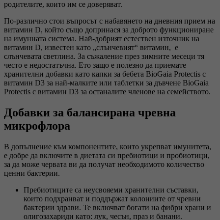
родителите, които им се доверяват.
По-различно стои въпросът с набавянето на дневния прием на
витамин D, който също допринася за доброто функциониране
на имунната система. Най-добрият естествен източник на
витамин D, известен като „слънчевият“ витамин, е
слънчевата светлина. За съжаление през зимните месеци тя
често е недостатъчна. Ето защо е полезно да приемате
хранителни добавки като капки за бебета BioGaia Protectis с
витамин D3 за най-малките или таблетки за дъвчене BioGaia
Protectis с витамин D3 за останалите членове на семейството.
Добавки за балансирана чревна
микрофлора
В допълнение към компонентите, които укрепват имунитета,
е добре да включите в диетата си пребиотици и пробиотици,
за да може червата ви да получат необходимото количество
ценни бактерии.
Пребиотиците са неусвояеми хранителни съставки,
които подхранват и поддържат колониите от чревни
бактерии здрави. Те включват богати на фибри храни и
олигозахариди като: лук, чесън, праз и банани.