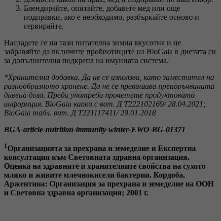
Блендирайте, опитайте, добавете мед или още
подправки, ако е необходимо, разбъркайте отново и
сервирайте.
Насладете се на тази питателна зимна вкусотия и не
забравяйте да включите пробиотиците на BioGaia в диетата си
за допълнителна подкрепа на имунната система.
*Хранителна добавка. Да не се използва, като заместител на
разнообразното хранене. Да не се превишава препоръчваната
дневна доза. Преди употреба прочетете продуктовата
информция. BioGaia капки с вит. Д Т222102169/ 28.04.2021;
BioGaia табл. вит. Д Т221117411/ 29.01.2018
BGA-article-nutrition-immunity-winter-EWO-BG-01371
1
Организацията за прехрана и земеделие и Експертна
консултация към Световната здравна организация.
Оценка на здравните и хранителните свойства на сухото
мляко и живите млечнокисели бактерии. Кордоба,
Аржентина: Организация за прехрана и земеделие на ООН
и Световна здравна организация; 2001 г.