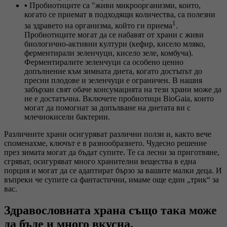
▪ Пробиотиците са "живи микроорганизми, които,
когато се приемат в подходящи количества, са полезни
1
за здравето на организма, който ги приема
.
Пробиотиците могат да се набавят от храни с живи
биологично-активни култури (кефир, кисело мляко,
ферментирали зеленчуци, кисело зеле, комбуча).
Ферментиралите зеленчуци са особено ценно
допълнение към зимната диета, когато достъпът до
пресни плодове и зеленчуци е ограничен. В нашия
забързан свят обаче консумацията на тези храни може да
не е достатъчна. Включете пробиотици BioGaia, които
могат да помогнат за допълване на диетата ви с
млечнокисели бактерии.
Различните храни осигуряват различни ползи и, както вече
споменахме, ключът е в разнообразието. Чудесно решение
през зимата могат да бъдат супите. Те са лесни за приготвяне,
сгряват, осигуряват много хранителни вещества в една
порция и могат да се адаптират бързо за вашите малки деца. И
въпреки че супите са фантастични, имаме още един „трик“ за
вас.
Здравословната храна също така може
да бъде и много вкусна.