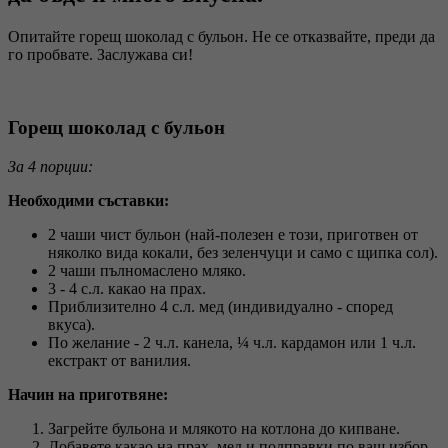
Опитайте горещ шоколад с бульон. Не се отказвайте, преди да
го пробвате. Заслужава си!
Горещ шоколад с бульон
За 4 порции:
Необходими съставки:
2 чаши чист бульон (най-полезен е този, приготвен от
няколко вида кокали, без зеленчуци и само с щипка сол).
2 чаши пълномаслено мляко.
3 - 4 с.л. какао на прах.
Приблизително 4 с.л. мед (индивидуално - според
вкуса).
По желание - 2 ч.л. канела, ¼ ч.л. кардамон или 1 ч.л.
екстракт от ванилия.
Начин на приготвяне:
Загрейте бульона и млякото на котлона до кипване.
Добавете какао на прах, мед и подправки по ваш избор.