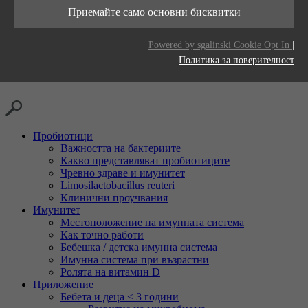
Тази бисквитка се използва за съхраняване
живот
Приемайте само основни бисквитки
Цел
на вашите предпочитания за бисквитки за
Доставчици
LinkedIn
този уебсайт.
Цел
Generates statistical data.
Powered by sgalinski Cookie Opt In
|
Време на
2 години
Политика за поверителност
живот
Проследяване на използването на вградени
Цел
услуги.
Пробиотици
Важността на бактериите
Какво представляват пробиотиците
Чревно здраве и имунитет
Limosilactobacillus reuteri
Клинични проучвания
Имунитет
Местоположение на имунната система
Как точно работи
Бебешка / детска имунна система
Имунна система при възрастни
Ролята на витамин D
Приложение
Бебета и деца < 3 години