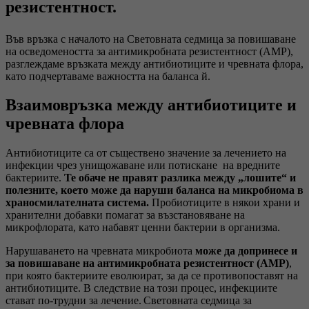
резистентност.
Във връзка с началото на Световната седмица за повишаване
на осведомеността за антимикробната резистентност (АМР),
разглеждаме връзката между антибиотиците и чревната флора,
като подчертаваме важността на баланса й.
Взаимовръзка между антибиотиците и
чревната флора
Антибиотиците са от съществено значение за лечението на
инфекции чрез унищожаване или потискане на вредните
бактериите.
Те обаче не правят разлика между „лошите“ и
полезните, което може да наруши баланса на микробиома в
храносмилателната система.
Пробиотиците в някои храни и
хранителни добавки помагат за възстановяване на
микрофлората, като набавят ценни бактерии в организма.
Нарушаването на чревната микробиота
може да допринесе и
за повишаване на антимикробната резистентност (АМР)
,
при която бактериите еволюират, за да се противопоставят на
антибиотиците. В следствие на този процес, инфекциите
стават по-трудни за лечение. Световната седмица за