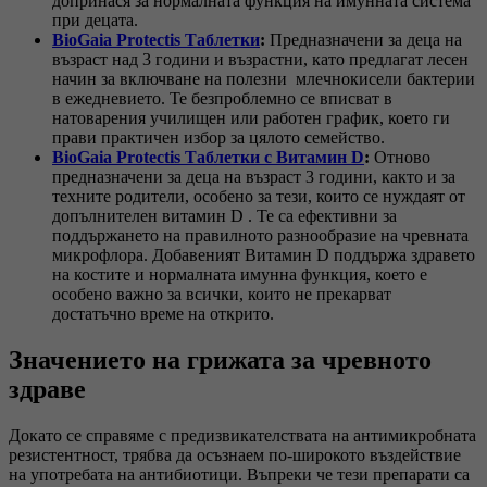
допринася за нормалната функция на имунната система
при децата.
BioGaia Protectis Таблетки
:
Предназначени за деца на
възраст над 3 години и възрастни, като предлагат лесен
начин за включване на полезни млечнокисели бактерии
в ежедневието. Те безпроблемно се вписват в
натоварения училищен или работен график, което ги
прави практичен избор за цялото семейство.
BioGaia Protectis Таблетки с Витамин D
:
Отново
предназначени за деца на възраст 3 години, както и за
техните родители, особено за тези, които се нуждаят от
допълнителен витамин D . Те са ефективни за
поддържането на правилното разнообразие на чревната
микрофлора. Добавеният Витамин D поддържа здравето
на костите и нормалната имунна функция, което е
особено важно за всички, които не прекарват
достатъчно време на открито.
Значението на грижата за чревното
здраве
Докато се справяме с предизвикателствата на антимикробната
резистентност, трябва да осъзнаем по-широкото въздействие
на употребата на антибиотици. Въпреки че тези препарати са