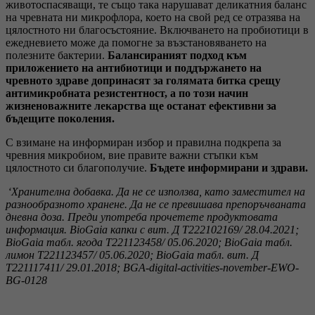
животоспасяващи, те също така нарушават деликатния баланс
на чревната ни микрофлора, което на свой ред се отразява на
цялостното ни благосъстояние. Включването на пробиотици в
ежедневието може да помогне за възстановяването на
полезните бактерии.
Балансираният подход към
приложението на антибиотици и поддържането на
чревното здраве допринасят за голямата битка срещу
антимикробната резистентност, а по този начин
жизненоважните лекарства ще останат ефективни за
бъдещите поколения.
С взимане на информиран избор и правилна подкрепа за
чревния микробиом, вие правите важни стъпки към
цялостното си благополучие.
Бъдете информирани и здрави.
‘Хранителна добавка. Да не се използва, като заместител на
разнообразното хранене. Да не се превишава препоръчваната
дневна доза. Преди употреба прочетете продуктовата
информация.
BioGaia капки с вит. Д Т222102169/ 28.04.2021;
BioGaia табл. ягода T221123458/ 05.06.2020; BioGaia табл.
лимон T221123457/ 05.06.2020; BioGaia табл. вит. Д
Т221117411/ 29.01.2018;
BGA-digital-activities-november-EWO-
BG-0128