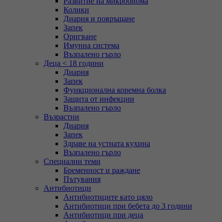
Развитие на микробиома
Колики
Диария и повръщане
Запек
Оригване
Имунна система
Възпалено гърло
Деца < 18 години
Диария
Запек
Функционална коремна болка
Защита от инфекции
Възпалено гърло
Възрастни
Диария
Запек
Здраве на устната кухина
Възпалено гърло
Специални теми
Бременност и раждане
Пътувания
Антибиотици
Антибиотиците като цяло
Антибиотици при бебета до 3 години
Антибиотици при деца