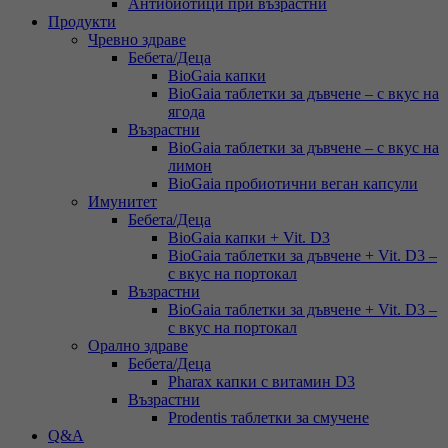
Антибиотици при възрастни
Продукти
Чревно здраве
Бебета/Деца
BioGaia капки
BioGaia таблетки за дъвчене – с вкус на
ягода
Възрастни
BioGaia таблетки за дъвчене – с вкус на
лимон
BioGaia пробиотични веган капсули
Имунитет
Бебета/Деца
BioGaia капки + Vit. D3
BioGaia таблетки за дъвчене + Vit. D3 –
с вкус на портокал
Възрастни
BioGaia таблетки за дъвчене + Vit. D3 –
с вкус на портокал
Орално здраве
Бебета/Деца
Pharax капки с витамин D3
Възрастни
Prodentis таблетки за смучене
Q&A