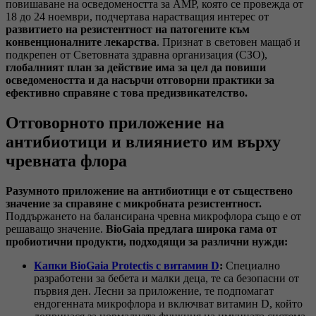
повишаване на осведомеността за АМР, която се провежда от
18 до 24 ноември, подчертава нарастващия интерес от
развитието на резистентност на патогените към
конвенционалните лекарства
. Признат в световен мащаб и
подкрепен от Световната здравна организация (СЗО),
глобалният план за действие има за цел да повиши
осведомеността и да насърчи отговорни практики за
ефективно справяне с това предизвикателство.
Отговорното приложение на
антибиотици и влиянието им върху
чревната флора
Разумното приложение на антибиотици е от съществено
значение за справяне с микробната резистентност.
Поддържането на балансирана чревна микрофлора също е от
решаващо значение.
BioGaia предлага широка гама от
пробиотични продукти, подходящи за различни нужди:
Капки BioGaia Protectis с витамин D
:
Специално
разработени за бебета и малки деца, те са безопасни от
първия ден. Лесни за приложение, те подпомагат
ендогенната микрофлора и включват витамин D, който