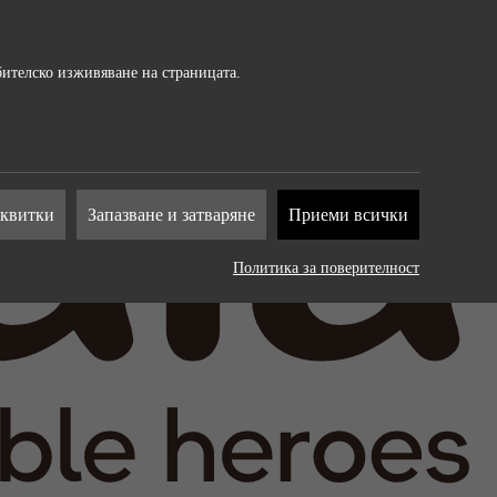
бителско изживяване на страницата.
т от
сквитки
Запазване и затваряне
Приеми всички
на
Политика за поверителност
. Те
рат