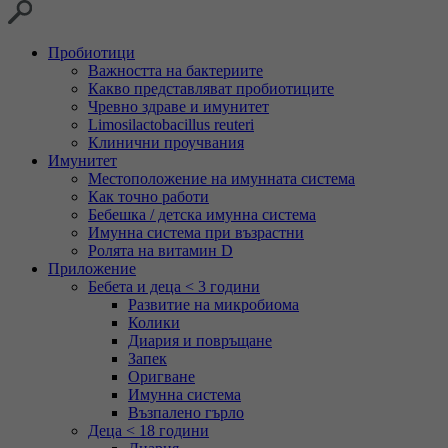
Пробиотици
Важността на бактериите
Какво представляват пробиотиците
Чревно здраве и имунитет
Limosilactobacillus reuteri
Клинични проучвания
Имунитет
Местоположение на имунната система
Как точно работи
Бебешка / детска имунна система
Имунна система при възрастни
Ролята на витамин D
Приложение
Бебета и деца < 3 години
Развитие на микробиома
Колики
Диария и повръщане
Запек
Оригване
Имунна система
Възпалено гърло
Деца < 18 години