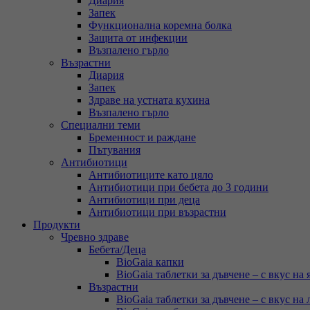
Диария
Запек
Функционална коремна болка
Защита от инфекции
Възпалено гърло
Възрастни
Диария
Запек
Здраве на устната кухина
Възпалено гърло
Специални теми
Бременност и раждане
Пътувания
Антибиотици
Антибиотиците като цяло
Антибиотици при бебета до 3 години
Антибиотици при деца
Антибиотици при възрастни
Продукти
Чревно здраве
Бебета/Деца
BioGaia капки
BioGaia таблетки за дъвчене – с вкус на 
Възрастни
BioGaia таблетки за дъвчене – с вкус на