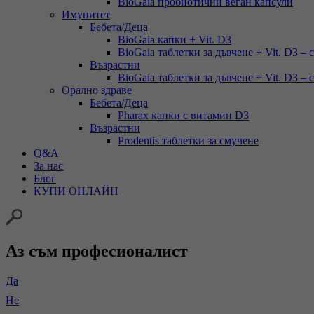
BioGaia пробиотични веган капсули
Имунитет
Бебета/Деца
BioGaia капки + Vit. D3
BioGaia таблетки за дъвчене + Vit. D3 – 
Възрастни
BioGaia таблетки за дъвчене + Vit. D3 – 
Орално здраве
Бебета/Деца
Pharax капки с витамин D3
Възрастни
Prodentis таблетки за смучене
Q&A
За нас
Блог
КУПИ ОНЛАЙН
Аз съм професионалист
Да
Не