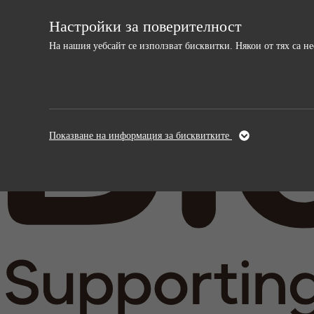
Настройки за поверителност
На нашия уебсайт се използват бисквитки. Някои от тях са 
Необходими
Анали
Тези бисквитки са необходими за
Тези бискви
Показване на информация за бисквитките
функционирането на уебсайта и не могат да
и подобрява
бъдат изключени.
информация,
анонимна.
Име
cookie_optin
Име
Доставчици
sgalinski
Доставчи
Време на
Време на