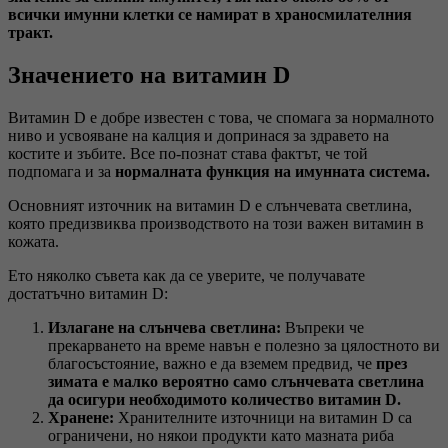
всички имунни клетки се намират в храносмилателния
тракт.
Значението на витамин D
Витамин D е добре известен с това, че спомага за нормалното
ниво и усвояване на калция и допринася за здравето на
костите и зъбите. Все по-познат става фактът, че той
подпомага и за
нормалната функция на имунната система.
Основният източник на витамин D е слънчевата светлина,
която предизвиква производството на този важен витамин в
кожата.
Ето няколко съвета как да се уверите, че получавате
достатъчно витамин D:
Излагане на слънчева светлина:
Въпреки че
прекарването на време навън е полезно за цялостното ви
благосъстояние, важно е да вземем предвид, че
през
зимата е малко вероятно само слънчевата светлина
да осигури необходимото количество витамин D.
Хранене:
Хранителните източници на витамин D са
ограничени, но някои продукти като мазната риба