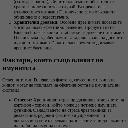
(сьомга, сардини), яйчните жълтъци и обогатените
храни са полезни в този случай. Въпреки това,
количеството витамин D, получено само от храната,
обикновено е недостатъчно.
Хранителни добавки:
Особено през зимата добавките
могат да бъдат ефективно решение. Продукти като
BioGaia Protectis капки и таблетки за дъвчене с витамин
D осигуряват удобен начин за задоволяване на дневните
нужди от витамин D, като същевременно допълват
чревните бактерии.
Фактори, които също влияят на
имунитета
Освен витамин D, няколко фактора, свързани с начина на
живот, могат да повлияят на ефективността на имунната ви
система:
Стресът:
Хроничният стрес предизвиква отделянето на
кортизол - хормон, който може да потисне имунната
функция. Овладяването на стреса чрез техники за
релаксация, редовни физически упражнения и
достатъчно сън е от решаващо значение за поддържането
на стабилна имунна система.