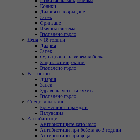
Развитие на микробиома
Колики
Диария и повръщане
Запек
Оригване
Имунна система
Възпалено гърло
Деца < 18 години
Диария
Запек
Функционална коремна болка
Защита от инфекции
Възпалено гърло
Възрастни
Диария
Запек
Здраве на устната кухина
Възпалено гърло
Специални теми
Бременност и раждане
Пътувания
Антибиотици
Антибиотиците като цяло
Антибиотици при бебета до 3 години
Антибиотици при деца