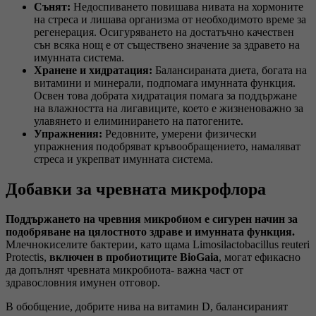
Сънят:
Недоспиването повишава нивата на хормоните
на стреса и лишава организма от необходимото време за
регенерация. Осигуряването на достатъчно качествен
сън всяка нощ е от съществено значение за здравето на
имунната система.
Хранене и хидратация:
Балансираната диета, богата на
витамини и минерали, подпомага имунната функция.
Освен това добрата хидратация помага за поддържане
на влажността на лигавиците, което е жизненоважно за
улавянето и елиминирането на патогените.
Упражнения:
Редовните, умерени физически
упражнения подобряват кръвообращението, намаляват
стреса и укрепват имунната система.
Добавки за чревната микрофлора
Поддържането на чревния микробиом е сигурен начин за
подобряване на цялостното здраве и имунната функция.
Млечнокиселите бактерии, като щама Limosilactobacillus reuteri
Protectis,
включен в пробиотиците BioGaia
, могат ефикасно
да допълнят чревната микробиота- важна част от
здравословния имунен отговор.
В обобщение, добрите нива на витамин D, балансираният