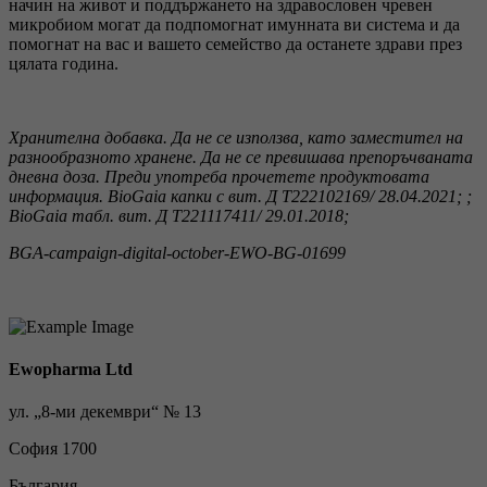
начин на живот и поддържането на здравословен чревен
микробиом могат да подпомогнат имунната ви система и да
помогнат на вас и вашето семейство да останете здрави през
цялата година.
Хранителна добавка. Да не се използва, като заместител на
разнообразното хранене. Да не се превишава препоръчваната
дневна доза. Преди употреба прочетете продуктовата
информация. BioGaia капки с вит. Д Т222102169/ 28.04.2021; ;
BioGaia табл. вит. Д Т221117411/ 29.01.2018;
BGA-campaign-digital-october-EWO-BG-01699
Ewopharma Ltd
ул. „8-ми декември“ № 13
София 1700
България