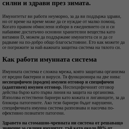
силни и здрави през зимата.
Имунитетът ви работи неуморно, за да ви поддържа здрави,
но от време на време може да се нуждае от малко помощ.
Когато правим обмислени избори в ежедневието си и си
набавяме достатъчно основни хранителни вещества като
витамин D, можем да поддържаме имунитета си и да се
радваме на по-добро общо благосъстояние. Ето как можете да
се погрижите за най-важната защитна система на тялото си.
Как работи имунната система
Имунната система е сложна мрежа, която защитава организма
от вредни бактерии и вируси. Тя функционира на две нива:
неспецифичен (вроден) имунен отговор и специфичен
(адаптивен) имунен отговор.
Неспецифичният отговор
действа бързо като първа линия на защита на организма.
Използва естествени бариери като кожата и лигавиците, за да
блокира патогените. Ако тези бариери бъдат нарушени,
специфичната имунна система разпознава и насочва по-
ефективно познатите патогени.
Здравето на стомашно-чревната ни система от решаващо
значение за силния имунитет, тъй като около 80% от