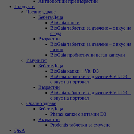
Антибиотици при възрастни
Продукти
Чревно здраве
Бебета/Деца
BioGaia капки
BioGaia таблетки за дъвчене – с вкус на
ягода
Възрастни
BioGaia таблетки за дъвчене – с вкус на
лимон
BioGaia пробиотични веган капсули
Имунитет
Бебета/Деца
BioGaia капки + Vit. D3
BioGaia таблетки за дъвчене + Vit. D3 –
с вкус на портокал
Възрастни
BioGaia таблетки за дъвчене + Vit. D3 –
с вкус на портокал
Орално здраве
Бебета/Деца
Pharax капки с витамин D3
Възрастни
Prodentis таблетки за смучене
Q&A