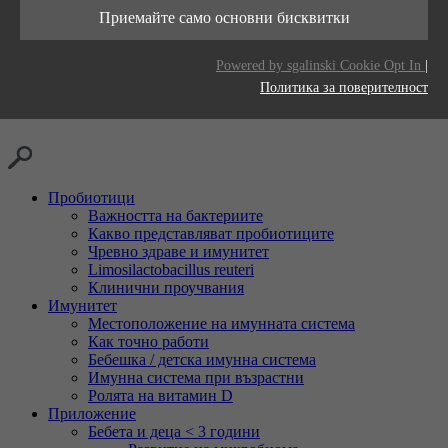
Тази бисквитка се използва за съхраняване
живот
Приемайте само основни бисквитки
Цел
на вашите предпочитания за бисквитки за
Доставчици
LinkedIn
този уебсайт.
Цел
Generates statistical data.
Powered by sgalinski Cookie Opt In
|
Време на
2 години
Политика за поверителност
живот
Проследяване на използването на вградени
Цел
услуги.
Пробиотици
Важността на бактериите
Какво представляват пробиотиците
Чревно здраве и имунитет
Limosilactobacillus reuteri
Клинични проучвания
Имунитет
Местоположение на имунната система
Как точно работи
Бебешка / детска имунна система
Имунна система при възрастни
Ролята на витамин D
Приложение
Бебета и деца < 3 години