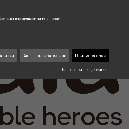
бителско изживяване на страницата.
т от
сквитки
Запазване и затваряне
Приеми всички
на
Политика за поверителност
. Те
рат