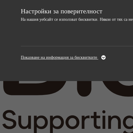
Настройки за поверителност
На нашия уебсайт се използват бисквитки. Някои от тях са 
Необходими
Анали
Тези бисквитки са необходими за
Тези бискви
Показване на информация за бисквитките
функционирането на уебсайта и не могат да
и подобрява
бъдат изключени.
информация,
анонимна.
Име
cookie_optin
Име
Доставчици
sgalinski
Доставчи
Време на
Време на