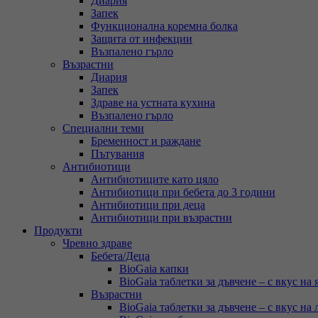
Диария
Запек
Функционална коремна болка
Защита от инфекции
Възпалено гърло
Възрастни
Диария
Запек
Здраве на устната кухина
Възпалено гърло
Специални теми
Бременност и раждане
Пътувания
Антибиотици
Антибиотиците като цяло
Антибиотици при бебета до 3 години
Антибиотици при деца
Антибиотици при възрастни
Продукти
Чревно здраве
Бебета/Деца
BioGaia капки
BioGaia таблетки за дъвчене – с вкус на 
Възрастни
BioGaia таблетки за дъвчене – с вкус на