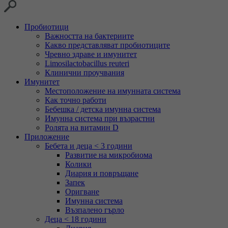
Пробиотици
Важността на бактериите
Какво представляват пробиотиците
Чревно здраве и имунитет
Limosilactobacillus reuteri
Клинични проучвания
Имунитет
Местоположение на имунната система
Как точно работи
Бебешка / детска имунна система
Имунна система при възрастни
Ролята на витамин D
Приложение
Бебета и деца < 3 години
Развитие на микробиома
Колики
Диария и повръщане
Запек
Оригване
Имунна система
Възпалено гърло
Деца < 18 години