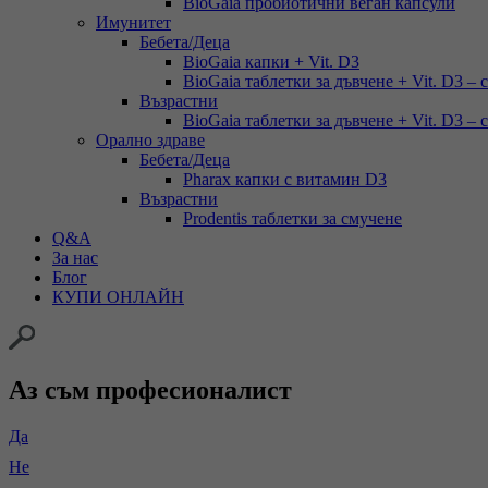
BioGaia пробиотични веган капсули
Имунитет
Бебета/Деца
BioGaia капки + Vit. D3
BioGaia таблетки за дъвчене + Vit. D3 – 
Възрастни
BioGaia таблетки за дъвчене + Vit. D3 – 
Орално здраве
Бебета/Деца
Pharax капки с витамин D3
Възрастни
Prodentis таблетки за смучене
Q&A
За нас
Блог
КУПИ ОНЛАЙН
Аз съм професионалист
Да
Не