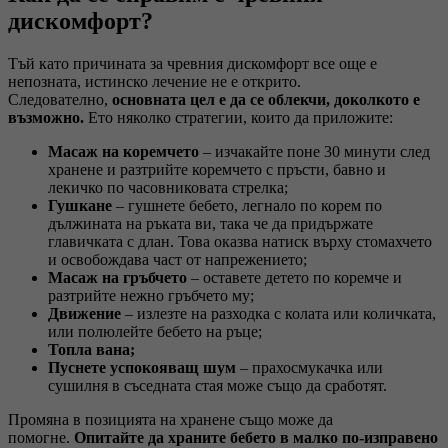
дискомфорт?
Тъй като причината за чревния дискомфорт все още е
непозната, истинско лечение не е открито.
Следователно,
основната цел е да се облекчи, доколкото е
възможно.
Ето няколко стратегии, които да приложите:
Масаж на коремчето
– изчакайте поне 30 минути след
хранене и разтрийте коремчето с пръсти, бавно и
лекичко по часовниковата стрелка;
Гушкане
– гушнете бебето, легнало по корем по
дължината на ръката ви, така че да придържате
главичката с длан. Това оказва натиск върху стомахчето
и освобождава част от напрежението;
Масаж на гръбчето
– оставете детето по коремче и
разтрийте нежно гръбчето му;
Движение
– излезте на разходка с колата или количката,
или полюлейте бебето на ръце;
Топла вана;
Пуснете успокояващ шум
– прахосмукачка или
сушилня в съседната стая може също да сработят.
Промяна в позицията на хранене също може да
помогне.
Опитайте да храните бебето в малко по-изправено