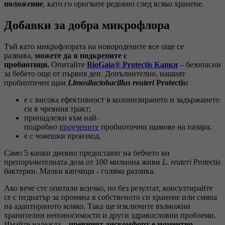
положение
, като го оригвате редовно след всяко хранене.
Добавки за добра микрофлора
Тъй като микрофлората на новородените все още се
развива,
можете да я подкрепите с
пробиотици.
Опитайте
BioGaia® Protectis Капки
– безопасни
за бебето още от първия ден. Допълнително, нашият
пробиотичен щам
Limosilactobacillus reuteri
Protectis:
е с висока ефективност в колонизирането и задържането
си в чревния тракт;
принадлежи към най-
подробно
проучените
пробиотични щамове на пазара;
е с човешки произход.
Само 5 капки дневно предоставят на бебчето ви
препоръчителната доза от 100 милиона живи
L. reuteri
Protectis
бактерии. Малки капчици - голяма разлика.
Ако вече сте опитали всичко, но без резултат, консултирайте
се с педиатър за промяна в собственото си хранене или смяна
на адаптираното мляко. Така ще изключите възможни
хранителни непоносимости и други здравословни проблеми.
Имайте надежда –
чревният дискомфорт е моментно