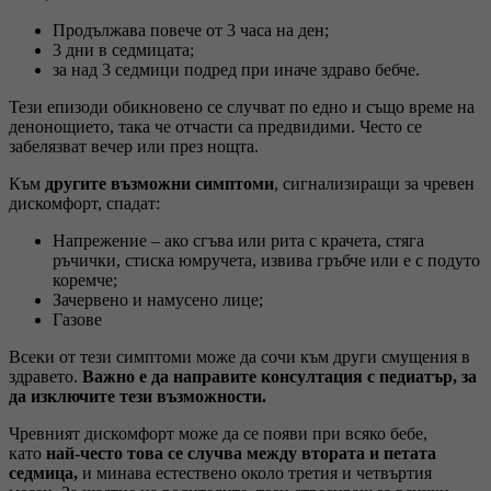
Продължава повече от 3 часа на ден;
3 дни в седмицата;
за над 3 седмици подред при иначе здраво бебче.
Тези епизоди обикновено се случват по едно и също време на
денонощието, така че отчасти са предвидими. Често се
забелязват вечер или през нощта.
Към
другите възможни симптоми
, сигнализиращи за чревен
дискомфорт, спадат:
Напрежение – ако сгъва или рита с крачета, стяга
ръчички, стиска юмручета, извива гръбче или е с подуто
коремче;
Зачервено и намусено лице;
Газове
Всеки от тези симптоми може да сочи към други смущения в
здравето.
Важно е да направите консултация с педиатър, за
да изключите тези възможности.
Чревният дискомфорт може да се появи при всяко бебе,
като
най-често това се случва между втората и петата
седмица,
и минава естествено около третия и четвъртия