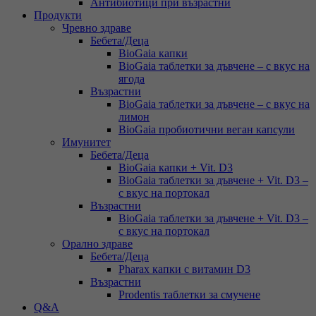
Антибиотици при възрастни
Продукти
Чревно здраве
Бебета/Деца
BioGaia капки
BioGaia таблетки за дъвчене – с вкус на
ягода
Възрастни
BioGaia таблетки за дъвчене – с вкус на
лимон
BioGaia пробиотични веган капсули
Имунитет
Бебета/Деца
BioGaia капки + Vit. D3
BioGaia таблетки за дъвчене + Vit. D3 –
с вкус на портокал
Възрастни
BioGaia таблетки за дъвчене + Vit. D3 –
с вкус на портокал
Орално здраве
Бебета/Деца
Pharax капки с витамин D3
Възрастни
Prodentis таблетки за смучене
Q&A