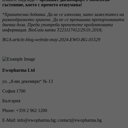
състояние, което с времето отшумява!
*Хранителна добавка. Да не се използва, като заместител на
разнообразното хранене. Да не се превишава препоръчваната
дневна доза. Преди употреба прочетете продуктовата
информация. BioGaia капки T221117412/29.01.2018;
BGA-article-blog-website-may-2024-EWO-BG-01529
Ewopharma Ltd
ул. „8-ми декември“ № 13
София 1700
България
Phone: +359 2 962 1200
E-Mail: info@ewopharma.bg; contact@ewopharma.bg