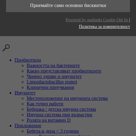
Тази бисквитка се използва за съхраняване
живот
Приемайте само основни бисквитки
Цел
на вашите предпочитания за бисквитки за
Доставчици
LinkedIn
този уебсайт.
Цел
Generates statistical data.
Powered by sgalinski Cookie Opt In
|
Време на
2 години
Политика за поверителност
живот
Проследяване на използването на вградени
Цел
услуги.
Пробиотици
Важността на бактериите
Какво представляват пробиотиците
Чревно здраве и имунитет
Limosilactobacillus reuteri
Клинични проучвания
Имунитет
Местоположение на имунната система
Как точно работи
Бебешка / детска имунна система
Имунна система при възрастни
Ролята на витамин D
Приложение
Бебета и деца < 3 години