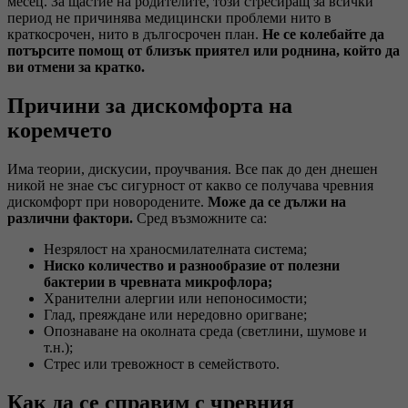
месец. За щастие на родителите, този стресиращ за всички
период не причинява медицински проблеми нито в
краткосрочен, нито в дългосрочен план.
Не се колебайте да
потърсите помощ от близък приятел или роднина, който да
ви отмени за кратко.
Причини за дискомфорта на
коремчето
Има теории, дискусии, проучвания. Все пак до ден днешен
никой не знае със сигурност от какво се получава чревния
дискомфорт при новородените.
Може да се дължи на
различни фактори.
Сред възможните са:
Незрялост на храносмилателната система;
Ниско количество и разнообразие от полезни
бактерии в чревната микрофлора;
Хранителни алергии или непоносимости;
Глад, преяждане или нередовно оригване;
Опознаване на околната среда (светлини, шумове и
т.н.);
Стрес или тревожност в семейството.
Как да се справим с чревния