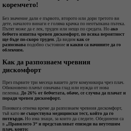
коремчето!
Без значение дали е първото, второто или дори третото ви
дете, началото винаги е голяма крачка по неотъпкана пътека.
Пътят може да е лек, труден или нещо по средата. Но
ако
бебчето изпитва чревен дискомфорт, по всяка вероятност
ще бъде по-скоро труден
. Да видим
как се
разпознава
подобно състояние
и какви са начините да го
облекчим.
Как да разпознаем чревния
дискомфорт
През първите три месеца вашето дете комуникира чрез плач.
Обикновено плачът означава глад или нужда от нова
пеленка.
До 26% от бебчетата, обаче, се случва да плачат и
поради чревен дискомфорт.
Понякога отнема време да разпознаем чревния дискомфорт,
тъй като
не съществува медицински тест, който да го
потвърди.
Но има знаци, за които да следите. Обединени са
в
„Правилото 3“ и представляват епизоди на неутешим
плач, които: