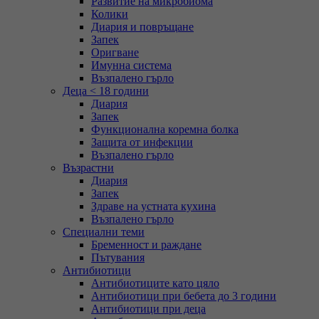
Развитие на микробиома
Колики
Диария и повръщане
Запек
Оригване
Имунна система
Възпалено гърло
Деца < 18 години
Диария
Запек
Функционална коремна болка
Защита от инфекции
Възпалено гърло
Възрастни
Диария
Запек
Здраве на устната кухина
Възпалено гърло
Специални теми
Бременност и раждане
Пътувания
Антибиотици
Антибиотиците като цяло
Антибиотици при бебета до 3 години
Антибиотици при деца