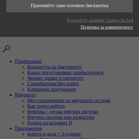
Тази бисквитка се използва за съхраняване
живот
Приемайте само основни бисквитки
Цел
на вашите предпочитания за бисквитки за
Доставчици
LinkedIn
този уебсайт.
Цел
Generates statistical data.
Powered by sgalinski Cookie Opt In
|
Време на
2 години
Политика за поверителност
живот
Проследяване на използването на вградени
Цел
услуги.
Пробиотици
Важността на бактериите
Какво представляват пробиотиците
Чревно здраве и имунитет
Limosilactobacillus reuteri
Клинични проучвания
Имунитет
Местоположение на имунната система
Как точно работи
Бебешка / детска имунна система
Имунна система при възрастни
Ролята на витамин D
Приложение
Бебета и деца < 3 години