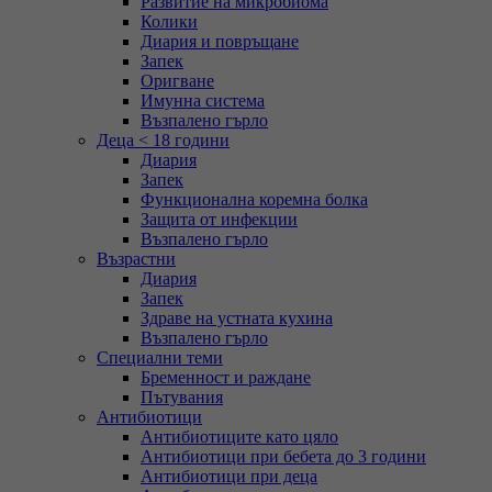
Развитие на микробиома
Колики
Диария и повръщане
Запек
Оригване
Имунна система
Възпалено гърло
Деца < 18 години
Диария
Запек
Функционална коремна болка
Защита от инфекции
Възпалено гърло
Възрастни
Диария
Запек
Здраве на устната кухина
Възпалено гърло
Специални теми
Бременност и раждане
Пътувания
Антибиотици
Антибиотиците като цяло
Антибиотици при бебета до 3 години
Антибиотици при деца