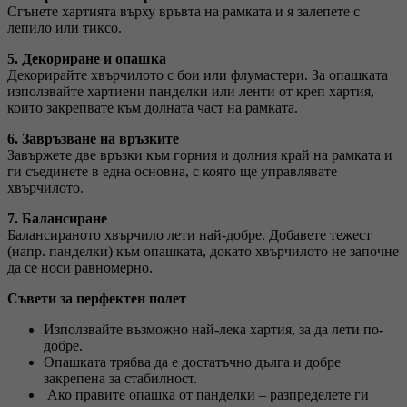
Сгънете хартията върху връвта на рамката и я залепете с
лепило или тиксо.
5. Декориране и опашка
Декорирайте хвърчилото с бои или флумастери. За опашката
използвайте хартиени панделки или ленти от креп хартия,
които закрепвате към долната част на рамката.
6. Завръзване на връзките
Завържете две връзки към горния и долния край на рамката и
ги съединете в една основна, с която ще управлявате
хвърчилото.
7. Балансиране
Балансираното хвърчило лети най-добре. Добавете тежест
(напр. панделки) към опашката, докато хвърчилото не започне
да се носи равномерно.
Съвети за перфектен полет
Използвайте възможно най-лека хартия, за да лети по-
добре.
Опашката трябва да е достатъчно дълга и добре
закрепена за стабилност.
Ако правите опашка от панделки – разпределете ги