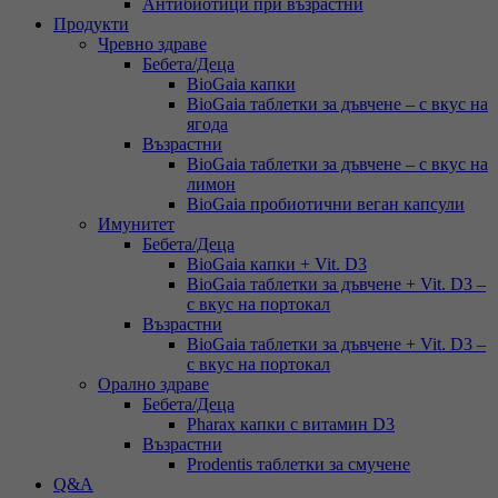
Антибиотици при възрастни
Продукти
Чревно здраве
Бебета/Деца
BioGaia капки
BioGaia таблетки за дъвчене – с вкус на
ягода
Възрастни
BioGaia таблетки за дъвчене – с вкус на
лимон
BioGaia пробиотични веган капсули
Имунитет
Бебета/Деца
BioGaia капки + Vit. D3
BioGaia таблетки за дъвчене + Vit. D3 –
с вкус на портокал
Възрастни
BioGaia таблетки за дъвчене + Vit. D3 –
с вкус на портокал
Орално здраве
Бебета/Деца
Pharax капки с витамин D3
Възрастни
Prodentis таблетки за смучене
Q&A