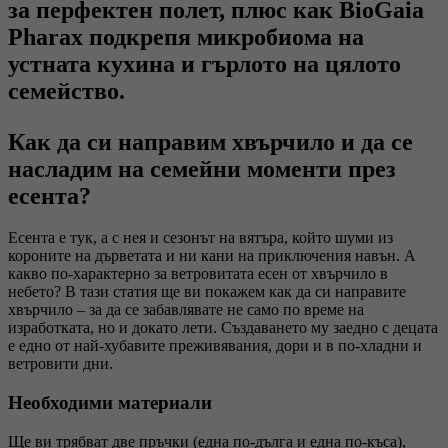
за перфектен полет, плюс как BioGaia
Pharax подкрепя микробиома на
устната кухина и гърлото на цялото
семейство.
Как да си направим хвърчило и да се
насладим на семейни моменти през
есента?
Есента е тук, а с нея и сезонът на вятъра, който шуми из
короните на дърветата и ни кани на приключения навън. А
какво по-характерно за ветровитата есен от хвърчило в
небето? В тази статия ще ви покажем как да си направите
хвърчило – за да се забавлявате не само по време на
изработката, но и докато лети. Създаването му заедно с децата
е едно от най-хубавите преживявания, дори и в по-хладни и
ветровити дни.
Необходими материали
Ще ви трябват две пръчки (една по-дълга и една по-къса),