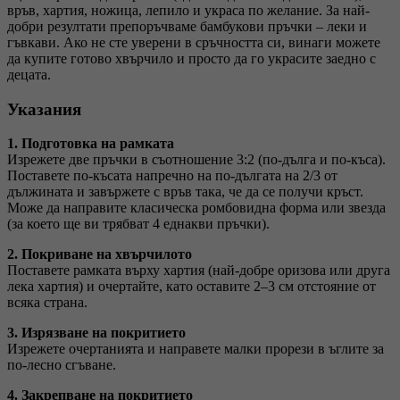
връв, хартия, ножица, лепило и украса по желание. За най-
добри резултати препоръчваме бамбукови пръчки – леки и
гъвкави. Ако не сте уверени в сръчността си, винаги можете
да купите готово хвърчило и просто да го украсите заедно с
децата.
Указания
1. Подготовка на рамката
Изрежете две пръчки в съотношение 3:2 (по-дълга и по-къса).
Поставете по-късата напречно на по-дългата на 2/3 от
дължината и завържете с връв така, че да се получи кръст.
Може да направите класическа ромбовидна форма или звезда
(за което ще ви трябват 4 еднакви пръчки).
2. Покриване на хвърчилото
Поставете рамката върху хартия (най-добре оризова или друга
лека хартия) и очертайте, като оставите 2–3 см отстояние от
всяка страна.
3. Изрязване на покритието
Изрежете очертанията и направете малки прорези в ъглите за
по-лесно сгъване.
4. Закрепване на покритието