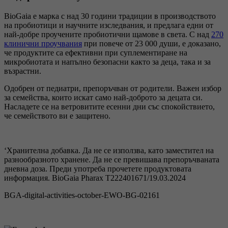
BioGaia е марка с над 30 години традиции в производството
на пробиотици и научните изследвания, и предлага едни от
най-добре проучените пробиотични щамове в света. С над
270
клинични проучвания
при повече от 23 000 души, е доказано,
че продуктите са ефективни при суплементиране на
микробиотата и напълно безопасни както за деца, така и за
възрастни.
Одобрен от педиатри, препоръчван от родители. Важен избор
за семейства, които искат само най-доброто за децата си.
Насладете се на ветровитите есенни дни със спокойствието,
че семейството ви е защитено.
‘Хранителна добавка. Да не се използва, като заместител на
разнообразното хранене. Да не се превишава препоръчваната
дневна доза. Преди употреба прочетете продуктовата
информация. BioGaia Pharax Т222401671/19.03.2024
BGA-digital-activities-october-EWO-BG-02161