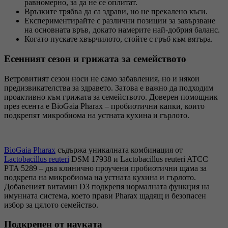
равномерно, за да не се оплитат.
Връзките трябва да са здрави, но не прекалено къси.
Експериментирайте с различни позиции за завързване
на основната връв, докато намерите най-добрия баланс.
Когато пускате хвърчилото, стойте с гръб към вятъра.
Есенният сезон и грижата за семейството
Ветровитият сезон носи не само забавления, но и някои
предизвикателства за здравето. Затова е важно да подходим
проактивно към грижата за семейството. Доверен помощник
през есента е BioGaia Pharax – пробиотични капки, които
подкрепят микробиома на устната кухина и гърлото.
BioGaia Pharax
съдържа уникалната комбинация от
Lactobacillus reuteri
DSM 17938 и Lactobacillus reuteri ATCC
PTA 5289 – два клинично проучени пробиотични щама за
подкрепа на микробиома на устната кухина и гърлото.
Добавеният витамин D3 подкрепя нормалната функция на
имунната система, което прави Pharax щадящ и безопасен
избор за цялото семейство.
Подкрепен от науката